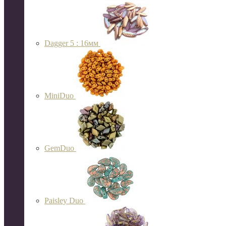
Dagger 5 : 16мм
MiniDuo
GemDuo
Paisley Duo