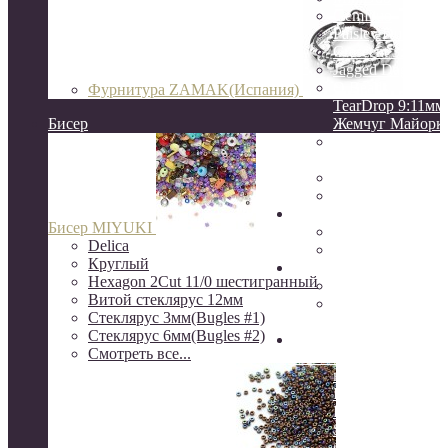
GemDuo
Paisley Duo
Crescent 3:10мм
Jagged Dagger
O Beads
Фурнитура ZAMAK(Испания)
TearDrop 9:11мм
Бисер
Жемчуг Майорк
НАТУРАЛЬНЫ
КАМНИ
ЖЕМЧУГ натур
КЕРАМИКА
Натуральные камни
Бисер MIYUKI
друзы
Delica
камни Индия
Круглый
Серебро
Hexagon 2Cut 11/0 шестигранный
Серебро Южная 
Витой стеклярус 12мм
Серебро 925
Стеклярус 3мм(Bugles #1)
пробы(о.Бали)
Стеклярус 6мм(Bugles #2)
Шёлковые кисти, нити
Смотреть все...
канитель, сутаж, перья
ювелирный трос
Rite, Beadalon
K.O.
S-Lon, NYMO(ни
бисера)