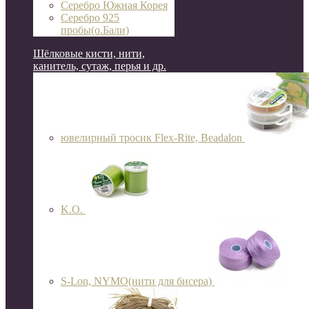
Серебро Южная Корея
Серебро 925
пробы(о.Бали)
Шёлковые кисти, нити,
канитель, сутаж, перья и др.
ювелирный тросик Flex-Rite, Beadalon
K.O.
S-Lon, NYMO(нити для бисера)