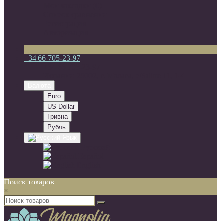
Мои закладки (0)
Список сравнения
Регистрация
Авторизация
+34 66 705-23-97
+34 66 705-23-97
Испания, 29002, г. Малага, c/Salitre 11, 1-4
Валюта
Euro
US Dollar
Гривна
Рубль
Язык
Русский
Español
English
Поиск товаров
×