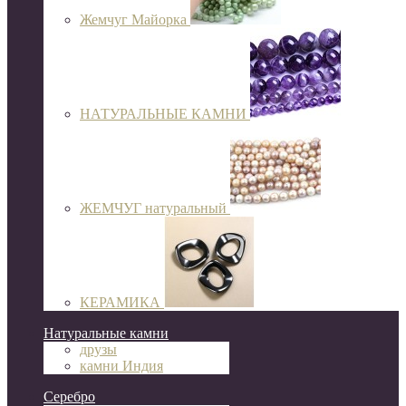
Жемчуг Майорка
НАТУРАЛЬНЫЕ КАМНИ
ЖЕМЧУГ натуральный
КЕРАМИКА
Натуральные камни
друзы
камни Индия
Серебро