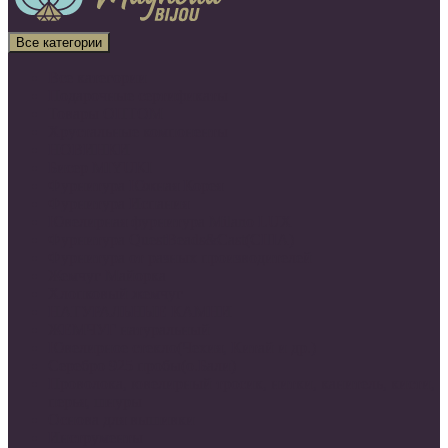
Все категории
Все категории
Подарочные сертификаты
Товары ОПТОМ
Хрустальные компоненты
НОВИНКИ
Бисер MIYUKI
Фурнитура Южная Корея
Фурнитура Испания
Ювелирная фурнитура Milano LUX
Фурнитура QuestBeads&Cast(США)
Фурнитура от разных производителей
Жемчуг Майорка
Хлопковый жемчуг
НАТУРАЛЬНЫЕ КАМНИ
ЖЕМЧУГ натуральный
Ювелирное стекло(Чехия, Китай и др.)
Серебро 925 пробы(о.Бали)
Проволока, ювелирный тросик, нитки, канитель, кисти,
перья, шнуры
Основа для вышивки
Инструменты