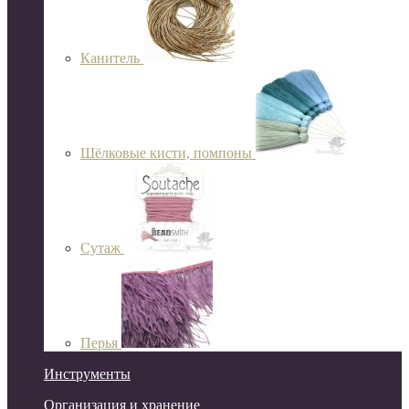
Канитель
Шёлковые кисти, помпоны
Сутаж
Перья
Инструменты
Организация и хранение