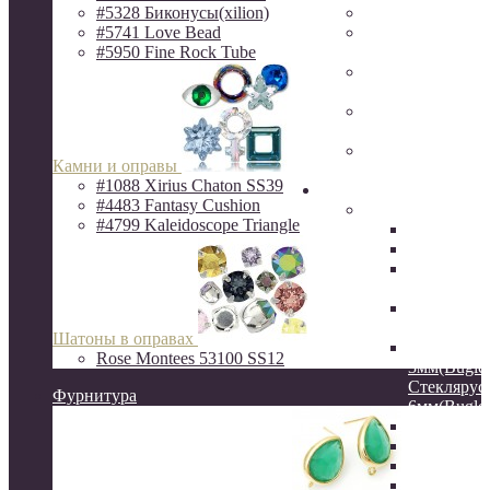
#5328 Биконусы(xilion)
Фурнитура Исп
#5741 Love Bead
Ювелирная фур
#5950 Fine Rock Tube
Milano LUX
Фурнитура
QuestBeads&Ca
Фурнитура от р
производителей
Фурнитура
Камни и оправы
ZAMAK(Испани
#1088 Xirius Chaton SS39
Бисер
#4483 Fantasy Cushion
Бисер MIYUKI
#4799 Kaleidoscope Triangle
Delica
Круглый
Hexagon 2C
шестигра
Витой сте
12мм
Шатоны в оправах
Стеклярус
Rose Montees 53100 SS12
3мм(Bugles
Стеклярус
Фурнитура
6мм(Bugles
Drops 3.4
Long Drop
Long Maga
Spacer 2.2