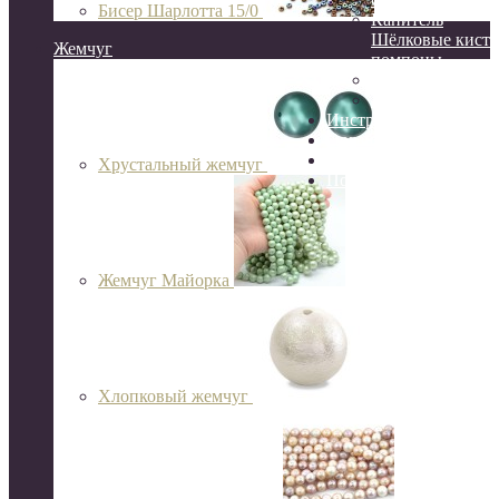
Бисер Шарлотта 15/0
Канитель
Шёлковые кисти
Жемчуг
помпоны
Сутаж
Перья
Инструменты
Организация и хране
Готовые украшения
Хрустальный жемчуг
Подарочный сертифик
Жемчуг Майорка
Хлопковый жемчуг