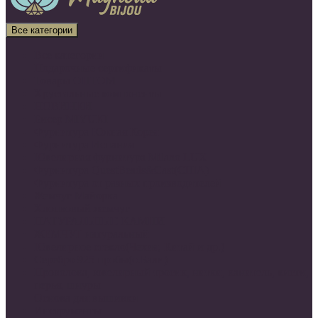
Все категории
Все категории
Подарочные сертификаты
Товары ОПТОМ
Хрустальные компоненты
НОВИНКИ
Бисер MIYUKI
Фурнитура Южная Корея
Фурнитура Испания
Ювелирная фурнитура Milano LUX
Фурнитура QuestBeads&Cast(США)
Фурнитура от разных производителей
Жемчуг Майорка
Хлопковый жемчуг
НАТУРАЛЬНЫЕ КАМНИ
ЖЕМЧУГ натуральный
Ювелирное стекло(Чехия, Китай и др.)
Серебро 925 пробы(о.Бали)
Проволока, ювелирный тросик, нитки, канитель, кисти,
перья, шнуры
Основа для вышивки
Инструменты