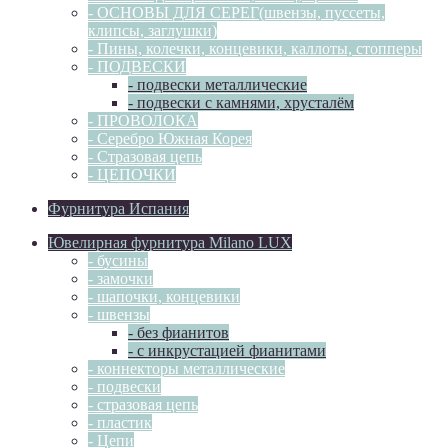
- ОСНОВЫ ДЛЯ СЕРЕГ(швензы, пуссеты,
клипсы, заглушки)
- Пины, колечки, концевики, каллоты, стопперы
- ПОДВЕСКИ
- подвески металлические
- подвески с камнями, хрусталём
- ПРОВОЛОКА
- Серебро Южная Корея
- Стразовая цепь
- ЦЕПОЧКИ
Фурнитура Испания
Ювелирная фурнитура Milano LUX
- бусины
- замочки
- шапочки, концевики
- швензы
- без фианитов
- с инкрустацией фианитами
- коннекторы металлические
- подвески
- стразовая цепь
- пластик
- Цепи