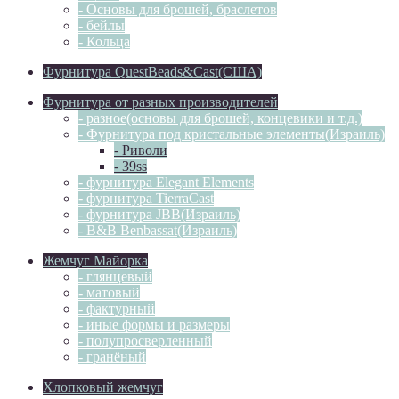
- Основы для брошей, браслетов
- бейлы
- Кольца
Фурнитура QuestBeads&Cast(США)
Фурнитура от разных производителей
- разное(основы для брошей, концевики и т.д.)
- Фурнитура под кристальные элементы(Израиль)
- Риволи
- 39ss
- фурнитура Elegant Elements
- фурнитура TierraCast
- фурнитура JBB(Израиль)
- B&B Benbassat(Израиль)
Жемчуг Майорка
- глянцевый
- матовый
- фактурный
- иные формы и размеры
- полупросверленный
- гранёный
Хлопковый жемчуг