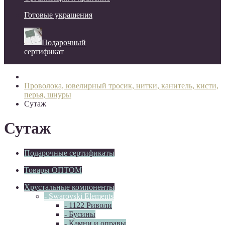
Готовые украшения
Подарочный
сертификат
Проволока, ювелирный тросик, нитки, канитель, кисти,
перья, шнуры
Сутаж
Сутаж
Подарочные сертификаты
Товары ОПТОМ
Хрустальные компоненты
- Swarovski Elements
- 1122 Риволи
- Бусины
- Камни и оправы