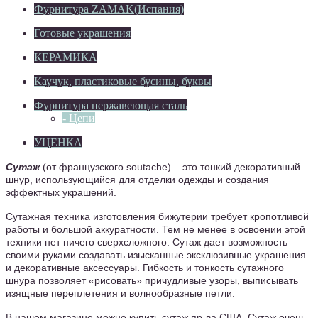
Фурнитура ZAMAK(Испания)
Готовые украшения
КЕРАМИКА
Каучук, пластиковые бусины, буквы
Фурнитура нержавеющая сталь
- Цепи
УЦЕНКА
Сутаж
(от французского soutache) – это тонкий декоративный
шнур, использующийся для отделки одежды и создания
эффектных украшений.
Сутажная техника изготовления бижутерии требует кропотливой
работы и большой аккуратности. Тем не менее в освоении этой
техники нет ничего сверхсложного. Сутаж дает возможность
своими руками создавать изысканные эксклюзивные украшения
и декоративные аксессуары. Гибкость и тонкость сутажного
шнура позволяет «рисовать» причудливые узоры, выписывать
изящные переплетения и волнообразные петли.
В нашем магазине можно купить сутаж пр-ва США. Сутаж очень