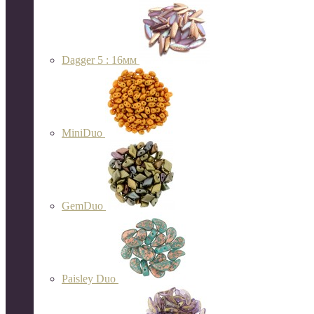
Dagger 5 : 16мм
MiniDuo
GemDuo
Paisley Duo