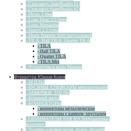
- Стеклярус 3мм(Bugles #1)
- Стеклярус 6мм(Bugles #2)
- Drops 3.4мм
- Long Drop 3:5.5mm
- Long Magatama
- Spacer 2.2:1mm
- Sharp Triangle 10/0 треугольный
- TILA, Half TILA, Quarter TILA
- TILA
- Half TILA
- Quarter TILA
- TILA Mix
- Фурнитура и иглы Миюки
Фурнитура Южная Корея
- БЕЙЛЫ
- БУСИНЫ, СПЕЙСЕРЫ металлические
- ЗАМОЧКИ, ТОГЛЫ
- Кожаный шнур
- КОННЕКТОРЫ
- коннекторы металлические
- коннекторы с камнем, хрусталем
- ОБНИМАТЕЛИ ДЛЯ БУСИН(шапочки,
колпачки)
- Основы для браслетов, колец, брошей