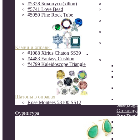
#5328 Биконусы(xilion)
Фурнитура Исп
#5741 Love Bead
Ювелирная фур
#5950 Fine Rock Tube
Milano LUX
Фурнитура
QuestBeads&Ca
Фурнитура от р
производителей
Фурнитура
Камни и оправы
ZAMAK(Испани
#1088 Xirius Chaton SS39
Бисер
#4483 Fantasy Cushion
Бисер MIYUKI
#4799 Kaleidoscope Triangle
Delica
Круглый
Hexagon 2C
шестигра
Витой сте
12мм
Шатоны в оправах
Стеклярус
Rose Montees 53100 SS12
3мм(Bugles
Стеклярус
Фурнитура
6мм(Bugles
Drops 3.4
Long Drop
Long Maga
Spacer 2.2