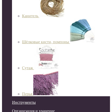
Канитель
Шёлковые кисти, помпоны
Сутаж
Перья
Инструменты
Организация и хранение