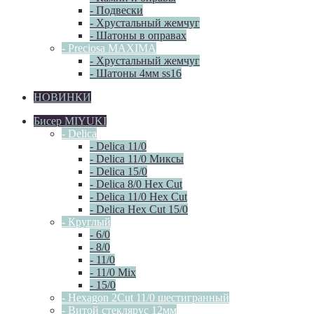
- Подвески
- Хрустальный жемчуг
- Шатоны в оправах
- Preciosa MAXIMA
- Хрустальный жемчуг
- Шатоны 4мм ss16
НОВИНКИ
Бисер MIYUKI
- Delica
- Delica 11/0
- Delica 11/0 Миксы
- Delica 15/0
- Delica 8/0 Hex Cut
- Delica 11/0 Hex Cut
- Delica Hex Cut 15/0
- Круглый
- 6/0
- 8/0
- 11/0
- 11/0 Mix
- 15/0
- Hexagon 2Cut 11/0 шестигранный
- Витой стеклярус 12мм