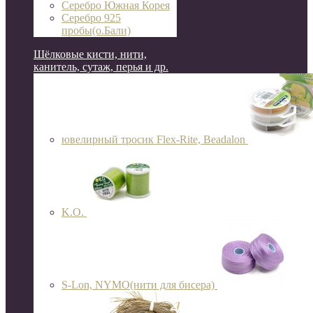
Серебро Южная Корея
Серебро 925
пробы(о.Бали)
Шёлковые кисти, нити,
канитель, сутаж, перья и др.
ювелирный тросик Flex-Rite, Beadalon
K.O.
S-Lon, NYMO(нити для бисера)