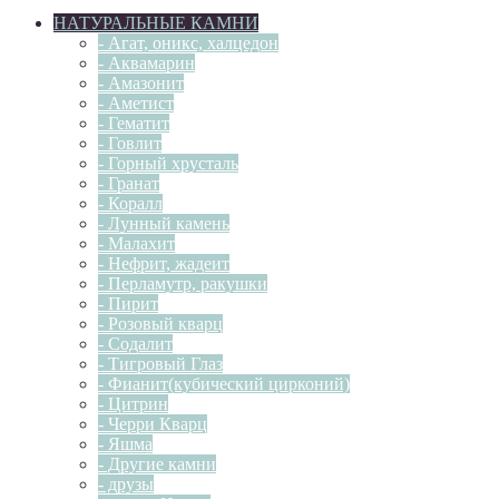
НАТУРАЛЬНЫЕ КАМНИ
- Агат, оникс, халцедон
- Аквамарин
- Амазонит
- Аметист
- Гематит
- Говлит
- Горный хрусталь
- Гранат
- Коралл
- Лунный камень
- Малахит
- Нефрит, жадеит
- Перламутр, ракушки
- Пирит
- Розовый кварц
- Содалит
- Тигровый Глаз
- Фианит(кубический цирконий)
- Цитрин
- Черри Кварц
- Яшма
- Другие камни
- друзы