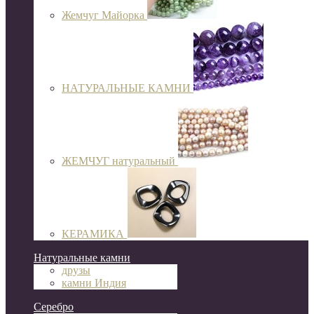
Жемчуг Майорка
НАТУРАЛЬНЫЕ КАМНИ
ЖЕМЧУГ натуральный
КЕРАМИКА
Натуральные камни
друзы
камни Индия
Серебро