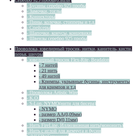
Серебро 925 пробы(о.Бали)
- Бусины серебро 925 пробы
- Замочки, тоглы
- Коннекторы
- Пины, колечки, стопперы и т.д.
- Спейсеры
- Шапочки, конусы, концевики
- Швензы серебро 925 пробы
Проволока, ювелирный тросик, нитки, канитель, кисти,
перья, шнуры
- ювелирный тросик Flex-Rite, Beadalon
- 7 нитей
- 21 нить
- 49 нитей
- Кримпы, укрывные бусины, инструменты
для кримпов и т.д
- Проволока Artistic Wire
- K.O.
- S-Lon, NYMO(нити для бисера)
- NYMO
- размер AA(0,09мм)
- размер D(0,11мм)
- Нить FireLine, Иллюзионная нить(мононить)
- Нить с иглой для жемчуга и бусин