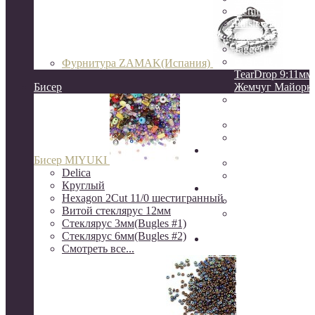
GemDuo
Paisley Duo
Crescent 3:10мм
Jagged Dagger
O Beads
Фурнитура ZAMAK(Испания)
TearDrop 9:11мм
Бисер
Жемчуг Майорк
НАТУРАЛЬНЫ
КАМНИ
ЖЕМЧУГ натур
КЕРАМИКА
Натуральные камни
Бисер MIYUKI
друзы
Delica
камни Индия
Круглый
Серебро
Hexagon 2Cut 11/0 шестигранный
Серебро Южная 
Витой стеклярус 12мм
Серебро 925
Стеклярус 3мм(Bugles #1)
пробы(о.Бали)
Стеклярус 6мм(Bugles #2)
Шёлковые кисти, нити
Смотреть все...
канитель, сутаж, перья
ювелирный трос
Rite, Beadalon
K.O.
S-Lon, NYMO(ни
бисера)