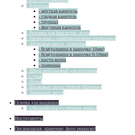
GRIFFIN(Германия)
- Канитель
- жёсткая канитель
- гладкая канитель
- трунцал
- фигурная канитель
- Резинки для браслетов, леска
- Проволока с памятью(мемори проволока)
- Шёлковые кисти, помпоны
- 8см(толщина в шапочке 10мм)
- 8см(толщина в шапочке 6:10мм)
- кисти-веера
- помпоны
- Шнур нейлоновый для плетения
- Сутаж
- Перья
- Шелковые ленты Shibori (Шибори)
- Замшевый шнур
Основа для вышивки
- Ultrasuede(искусственная замша)
Инструменты
Организация, хранение, фото реквизит