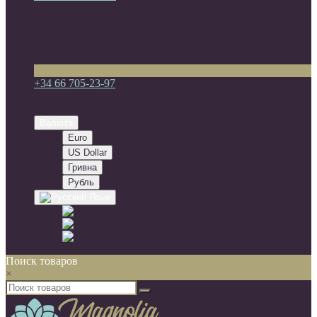
Мои закладки (0)
Список сравнения
Регистрация
Авторизация
+34 66 705-23-97
+34 66 705-23-97
Испания, 29002, г. Малага, c/Salitre 11, 1-4
Валюта
Euro
US Dollar
Гривна
Рубль
Язык
Русский
Español
English
Поиск товаров
×