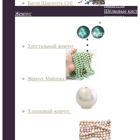
Бисер Шарлотта 15/0
Канитель
Шёлковые кисти
Жемчуг
помпоны
Сутаж
Перья
Инструменты
Организация и хране
Готовые украшения
Хрустальный жемчуг
Подарочный сертифик
Жемчуг Майорка
Хлопковый жемчуг