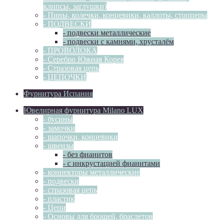
клипсы, заглушки)
- Пины, колечки, концевики, каллоты, стопперы
- ПОДВЕСКИ
- подвески металлические
- подвески с камнями, хрусталём
- ПРОВОЛОКА
- Серебро Южная Корея
- Стразовая цепь
- ЦЕПОЧКИ
Фурнитура Испания
Ювелирная фурнитура Milano LUX
- бусины
- замочки
- шапочки, концевики
- швензы
- без фианитов
- с инкрустацией фианитами
- коннекторы металлические
- подвески
- стразовая цепь
- пластик
- Цепи
- Основы для брошей, браслетов