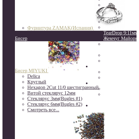
GemDuo
Paisley Duo
Crescent 3:10мм
Jagged Dagger
O Beads
Фурнитура ZAMAK(Испания)
TearDrop 9:11мм
Бисер
Жемчуг Майорк
НАТУРАЛЬНЫ
КАМНИ
ЖЕМЧУГ натур
КЕРАМИКА
Натуральные камни
Бисер MIYUKI
друзы
Delica
камни Индия
Круглый
Серебро
Hexagon 2Cut 11/0 шестигранный
Серебро Южная 
Витой стеклярус 12мм
Серебро 925
Стеклярус 3мм(Bugles #1)
пробы(о.Бали)
Стеклярус 6мм(Bugles #2)
Шёлковые кисти, нити
Смотреть все...
канитель, сутаж, перья
ювелирный трос
Rite, Beadalon
K.O.
S-Lon, NYMO(ни
бисера)