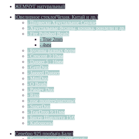
ЖЕМЧУГ натуральный
Ювелирное стекло(Чехия, Китай и др.)
- Подвески Хрустальное Сердце
- Хрустальные бусины, крошка, рондели и др.
- Fire Polished Beads
- True 2mm
- 4мм
- Бусины разных форм
- Crescent 3:10мм
- Dagger 5 : 16мм
- GemDuo
- Jagged Dagger
- MiniDuo
- O Beads
- Paisley Duo
- Rizo
- rose montees(шатоны)
- SuperDuo
- TearDrop 9:11мм
- Бисер Шарлотта 15/0
- Кабошоны
Серебро 925 пробы(о.Бали)