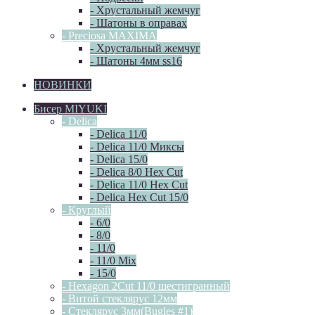
- Хрустальный жемчуг
- Шатоны в оправах
- Preciosa MAXIMA
- Хрустальный жемчуг
- Шатоны 4мм ss16
НОВИНКИ
Бисер MIYUKI
- Delica
- Delica 11/0
- Delica 11/0 Миксы
- Delica 15/0
- Delica 8/0 Hex Cut
- Delica 11/0 Hex Cut
- Delica Hex Cut 15/0
- Круглый
- 6/0
- 8/0
- 11/0
- 11/0 Mix
- 15/0
- Hexagon 2Cut 11/0 шестигранный
- Витой стеклярус 12мм
- Стеклярус 3мм(Bugles #1)