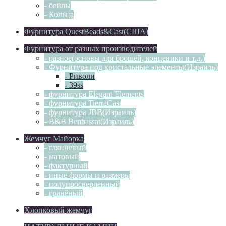
- бейлы
- Кольца
Фурнитура QuestBeads&Cast(США)
Фурнитура от разных производителей
- разное(основы для брошей, концевики и т.д.)
- Фурнитура под кристальные элементы(Израиль)
- Риволи
- 39ss
- фурнитура Elegant Elements
- фурнитура TierraCast
- фурнитура JBB(Израиль)
- B&B Benbassat(Израиль)
Жемчуг Майорка
- глянцевый
- матовый
- фактурный
- иные формы и размеры
- полупросверленный
- гранёный
Хлопковый жемчуг