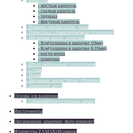
- Канитель
- жёсткая канитель
- гладкая канитель
- трунцал
- фигурная канитель
- Резинки для браслетов, леска
- Проволока с памятью(мемори проволока)
- Шёлковые кисти, помпоны
- 8см(толщина в шапочке 10мм)
- 8см(толщина в шапочке 6:10мм)
- кисти-веера
- помпоны
- Шнур нейлоновый для плетения
- Сутаж
- Перья
- Шелковые ленты Shibori (Шибори)
- Замшевый шнур
Основа для вышивки
- Ultrasuede(искусственная замша)
Инструменты
Организация, хранение, фото реквизит
Фурнитура ZAMAK(Испания)