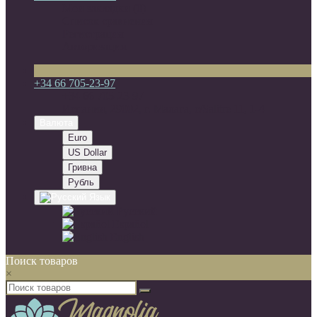
Мои закладки (0)
Список сравнения
Регистрация
Авторизация
+34 66 705-23-97
+34 66 705-23-97
Испания, 29002, г. Малага, c/Salitre 11, 1-4
Валюта
Euro
US Dollar
Гривна
Рубль
Язык
Русский
Español
English
Поиск товаров
×