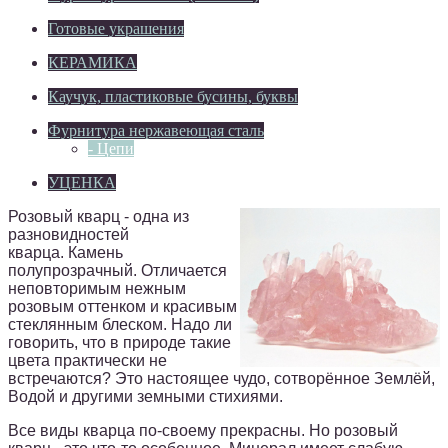
Готовые украшения
КЕРАМИКА
Каучук, пластиковые бусины, буквы
Фурнитура нержавеющая сталь
- Цепи
УЦЕНКА
Розовый кварц - одна из
разновидностей
кварца. Камень
полупрозрачный. Отличается
неповторимым нежным
розовым оттенком и красивым
стеклянным блеском. Надо ли
говорить, что в природе такие
цвета практически не
встречаются? Это настоящее чудо, сотворённое Землёй,
Водой и другими земными стихиями.
Все виды кварца по-своему прекрасны. Но розовый