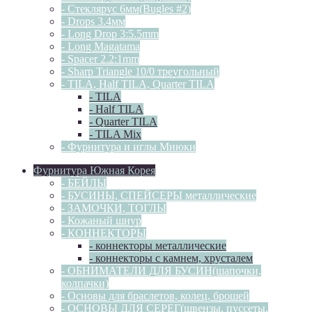
- Стеклярус 6мм(Bugles #2)
- Drops 3.4мм
- Long Drop 3:5.5mm
- Long Magatama
- Spacer 2.2:1mm
- Sharp Triangle 10/0 треугольный
- TILA, Half TILA, Quarter TILA
- TILA
- Half TILA
- Quarter TILA
- TILA Mix
- Фурнитура и иглы Миюки
Фурнитура Южная Корея
- БЕЙЛЫ
- БУСИНЫ, СПЕЙСЕРЫ металлические
- ЗАМОЧКИ, ТОГЛЫ
- Кожаный шнур
- КОННЕКТОРЫ
- коннекторы металлические
- коннекторы с камнем, хрусталем
- ОБНИМАТЕЛИ ДЛЯ БУСИН(шапочки,
колпачки)
- Основы для браслетов, колец, брошей
- ОСНОВЫ ДЛЯ СЕРЕГ(швензы, пуссеты,