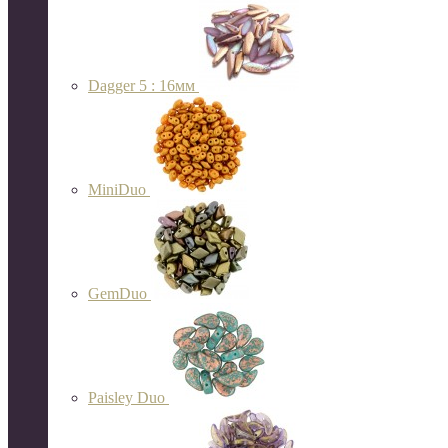
Dagger 5 : 16мм
MiniDuo
GemDuo
Paisley Duo