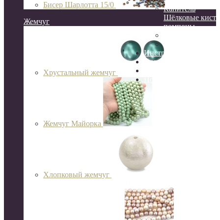
Бисер Шарлотта 15/0
Канитель
Шёлковые кисти
Жемчуг
помпоны
Сутаж
Перья
Инструменты
Организация и хране
Готовые украшения
Хрустальный жемчуг
Подарочный сертифик
Жемчуг Майорка
Хлопковый жемчуг