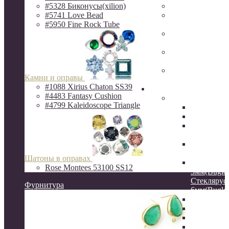
#5328 Биконусы(xilion)
Фурнитура Исп
#5741 Love Bead
Ювелирная фур
#5950 Fine Rock Tube
Milano LUX
Фурнитура
QuestBeads&Ca
Фурнитура от р
производителей
Фурнитура
Камни и оправы
ZAMAK(Испани
#1088 Xirius Chaton SS39
Бисер
#4483 Fantasy Cushion
Бисер MIYUKI
#4799 Kaleidoscope Triangle
Delica
Круглый
Hexagon 2C
шестигра
Витой сте
12мм
Шатоны в оправах
Стеклярус
Rose Montees 53100 SS12
3мм(Bugles
Стеклярус
Фурнитура
6мм(Bugles
Drops 3.4
Long Drop
Long Maga
Spacer 2.2