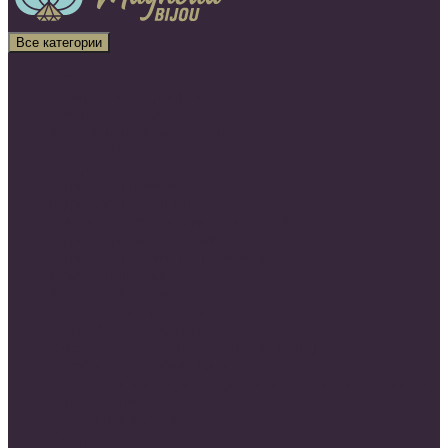
Все категории
Все категории
Подарочные сертификаты
Товары ОПТОМ
Хрустальные компоненты
НОВИНКИ
Бисер MIYUKI
Фурнитура Южная Корея
Фурнитура Испания
Ювелирная фурнитура Milano LUX
Фурнитура QuestBeads&Cast(США)
Фурнитура от разных производителей
Жемчуг Майорка
Хлопковый жемчуг
НАТУРАЛЬНЫЕ КАМНИ
ЖЕМЧУГ натуральный
Ювелирное стекло(Чехия, Китай и др.)
Серебро 925 пробы(о.Бали)
Проволока, ювелирный тросик, нитки, канитель, кисти,
перья, шнуры
Основа для вышивки
Инструменты