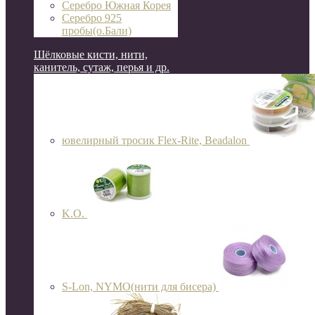
Серебро Южная Корея
Серебро 925
пробы(о.Бали)
Шёлковые кисти, нити,
канитель, сутаж, перья и др.
ювелирный тросик Flex-Rite, Beadalon
K.O.
S-Lon, NYMO(нити для бисера)