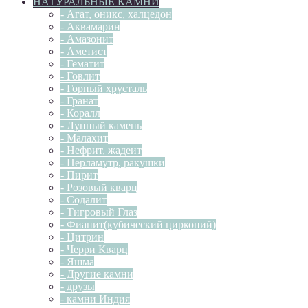
НАТУРАЛЬНЫЕ КАМНИ
- Агат, оникс, халцедон
- Аквамарин
- Амазонит
- Аметист
- Гематит
- Говлит
- Горный хрусталь
- Гранат
- Коралл
- Лунный камень
- Малахит
- Нефрит, жадеит
- Перламутр, ракушки
- Пирит
- Розовый кварц
- Содалит
- Тигровый Глаз
- Фианит(кубический цирконий)
- Цитрин
- Черри Кварц
- Яшма
- Другие камни
- друзы
- камни Индия