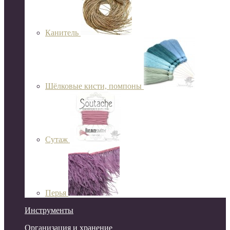
Канитель
Шёлковые кисти, помпоны
Сутаж
Перья
Инструменты
Организация и хранение