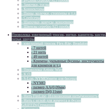
- Бусины серебро 925 пробы
- Замочки, тоглы
- Коннекторы
- Пины, колечки, стопперы и т.д.
- Спейсеры
- Шапочки, конусы, концевики
- Швензы серебро 925 пробы
Проволока, ювелирный тросик, нитки, канитель, кисти,
перья, шнуры
- ювелирный тросик Flex-Rite, Beadalon
- 7 нитей
- 21 нить
- 49 нитей
- Кримпы, укрывные бусины, инструменты
для кримпов и т.д
- Проволока Artistic Wire
- K.O.
- S-Lon, NYMO(нити для бисера)
- NYMO
- размер AA(0,09мм)
- размер D(0,11мм)
- Нить FireLine, Иллюзионная нить(мононить)
- Нить с иглой для жемчуга и бусин
GRIFFIN(Германия)