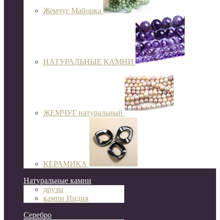
Жемчуг Майорка
НАТУРАЛЬНЫЕ КАМНИ
ЖЕМЧУГ натуральный
КЕРАМИКА
Натуральные камни
друзы
камни Индия
Серебро