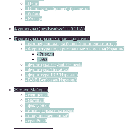
- Цепи
- Основы для брошей, браслетов
- бейлы
- Кольца
Фурнитура QuestBeads&Cast(США)
Фурнитура от разных производителей
- разное(основы для брошей, концевики и т.д.)
- Фурнитура под кристальные элементы(Израиль)
- Риволи
- 39ss
- фурнитура Elegant Elements
- фурнитура TierraCast
- фурнитура JBB(Израиль)
- B&B Benbassat(Израиль)
Жемчуг Майорка
- глянцевый
- матовый
- фактурный
- иные формы и размеры
- полупросверленный
- гранёный