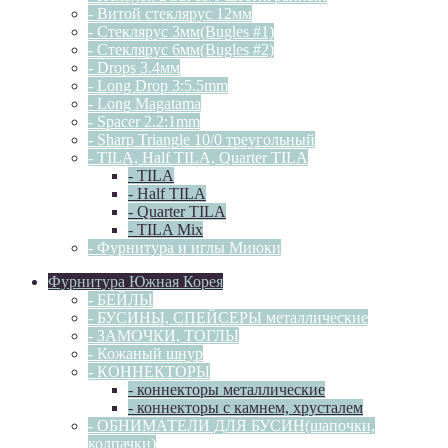
- Витой стеклярус 12мм
- Стеклярус 3мм(Bugles #1)
- Стеклярус 6мм(Bugles #2)
- Drops 3.4мм
- Long Drop 3:5.5mm
- Long Magatama
- Spacer 2.2:1mm
- Sharp Triangle 10/0 треугольный
- TILA, Half TILA, Quarter TILA
- TILA
- Half TILA
- Quarter TILA
- TILA Mix
- Фурнитура и иглы Миюки
Фурнитура Южная Корея
- БЕЙЛЫ
- БУСИНЫ, СПЕЙСЕРЫ металлические
- ЗАМОЧКИ, ТОГЛЫ
- Кожаный шнур
- КОННЕКТОРЫ
- коннекторы металлические
- коннекторы с камнем, хрусталем
- ОБНИМАТЕЛИ ДЛЯ БУСИН(шапочки,
колпачки)