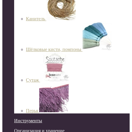
Канитель
Шёлковые кисти, помпоны
Сутаж
Перья
Инструменты
Организация и хранение