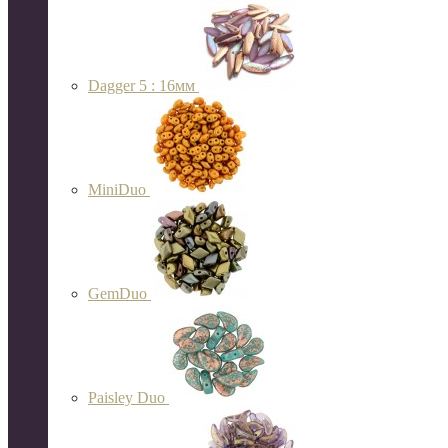
Dagger 5 : 16мм
MiniDuo
GemDuo
Paisley Duo