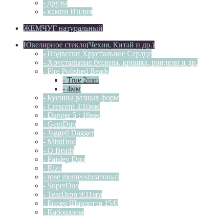
- друзы
- камни Индия
ЖЕМЧУГ натуральный
Ювелирное стекло(Чехия, Китай и др.)
- Подвески Хрустальное Сердце
- Хрустальные бусины, крошка, рондели и др.
- Fire Polished Beads
- True 2mm
- 4мм
- Бусины разных форм
- Crescent 3:10мм
- Dagger 5 : 16мм
- GemDuo
- Jagged Dagger
- MiniDuo
- O Beads
- Paisley Duo
- Rizo
- rose montees(шатоны)
- SuperDuo
- TearDrop 9:11мм
- Бисер Шарлотта 15/0
- Кабошоны