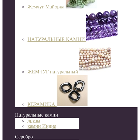
Жемчуг Майорка
НАТУРАЛЬНЫЕ КАМНИ
ЖЕМЧУГ натуральный
КЕРАМИКА
Натуральные камни
друзы
камни Индия
Серебро