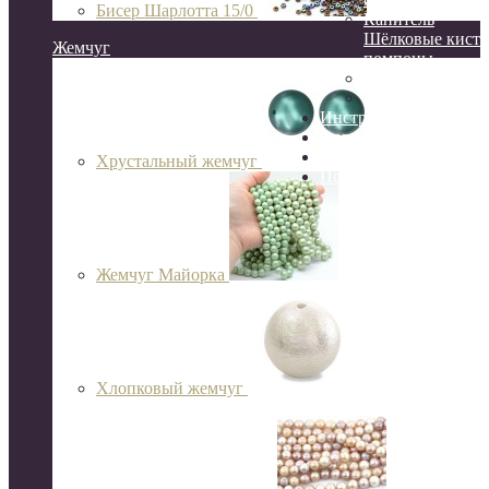
Бисер Шарлотта 15/0
Канитель
Шёлковые кисти
Жемчуг
помпоны
Сутаж
Перья
Инструменты
Организация и хране
Готовые украшения
Хрустальный жемчуг
Подарочный сертифик
Жемчуг Майорка
Хлопковый жемчуг