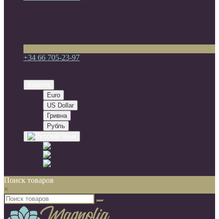
Мои закладки (0)
Список сравнения
Регистрация
Авторизация
+34 66 705-23-97
+34 66 705-23-97
Испания, 29002, г. Малага, c/Salitre 11, 1-4
Валюта
Euro
US Dollar
Гривна
Рубль
Язык
Русский
Español
English
Поиск товаров
×