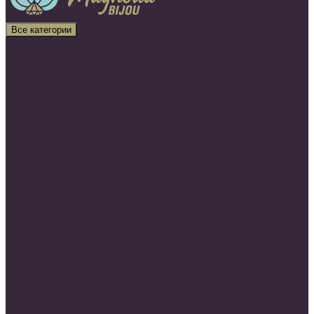
Все категории
Все категории
Подарочные сертификаты
Товары ОПТОМ
Хрустальные компоненты
НОВИНКИ
Бисер MIYUKI
Фурнитура Южная Корея
Фурнитура Испания
Ювелирная фурнитура Milano LUX
Фурнитура QuestBeads&Cast(США)
Фурнитура от разных производителей
Жемчуг Майорка
Хлопковый жемчуг
НАТУРАЛЬНЫЕ КАМНИ
ЖЕМЧУГ натуральный
Ювелирное стекло(Чехия, Китай и др.)
Серебро 925 пробы(о.Бали)
Проволока, ювелирный тросик, нитки, канитель, кисти,
перья, шнуры
Основа для вышивки
Инструменты