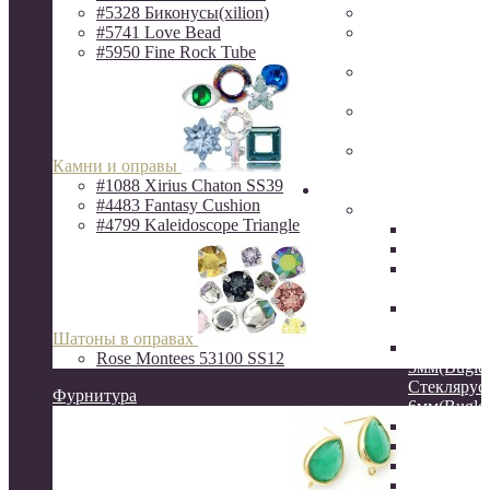
#5328 Биконусы(xilion)
Фурнитура Исп
#5741 Love Bead
Ювелирная фур
#5950 Fine Rock Tube
Milano LUX
Фурнитура
QuestBeads&Ca
Фурнитура от р
производителей
Фурнитура
Камни и оправы
ZAMAK(Испани
#1088 Xirius Chaton SS39
Бисер
#4483 Fantasy Cushion
Бисер MIYUKI
#4799 Kaleidoscope Triangle
Delica
Круглый
Hexagon 2C
шестигра
Витой сте
12мм
Шатоны в оправах
Стеклярус
Rose Montees 53100 SS12
3мм(Bugles
Стеклярус
Фурнитура
6мм(Bugles
Drops 3.4
Long Drop
Long Maga
Spacer 2.2