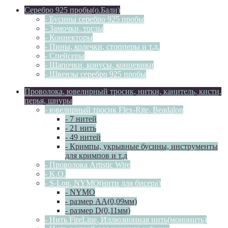
Серебро 925 пробы(о.Бали)
- Бусины серебро 925 пробы
- Замочки, тоглы
- Коннекторы
- Пины, колечки, стопперы и т.д.
- Спейсеры
- Шапочки, конусы, концевики
- Швензы серебро 925 пробы
Проволока, ювелирный тросик, нитки, канитель, кисти,
перья, шнуры
- ювелирный тросик Flex-Rite, Beadalon
- 7 нитей
- 21 нить
- 49 нитей
- Кримпы, укрывные бусины, инструменты
для кримпов и т.д
- Проволока Artistic Wire
- K.O.
- S-Lon, NYMO(нити для бисера)
- NYMO
- размер AA(0,09мм)
- размер D(0,11мм)
- Нить FireLine, Иллюзионная нить(мононить)