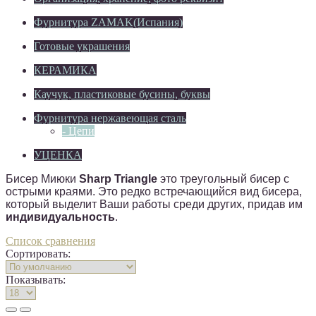
Фурнитура ZAMAK(Испания)
Готовые украшения
КЕРАМИКА
Каучук, пластиковые бусины, буквы
Фурнитура нержавеющая сталь
- Цепи
УЦЕНКА
Бисер Миюки
Sharp Triangle
это треугольный бисер с
острыми краями. Это редко встречающийся вид бисера,
который выделит Ваши работы среди других, придав им
индивидуальность
.
Список сравнения
Сортировать:
Показывать: