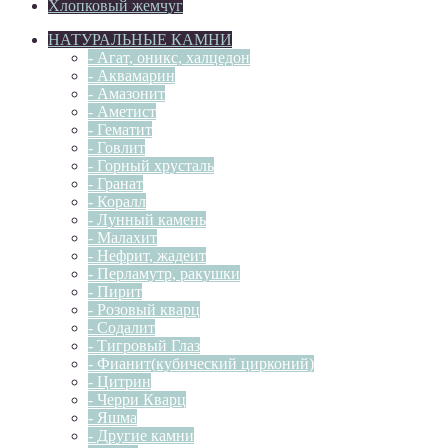
Хлопковый жемчуг
НАТУРАЛЬНЫЕ КАМНИ
- Агат, оникс, халцедон
- Аквамарин
- Амазонит
- Аметист
- Гематит
- Говлит
- Горный хрусталь
- Гранат
- Коралл
- Лунный камень
- Малахит
- Нефрит, жадеит
- Перламутр, ракушки
- Пирит
- Розовый кварц
- Содалит
- Тигровый Глаз
- Фианит(кубический цирконий)
- Цитрин
- Черри Кварц
- Яшма
- Другие камни