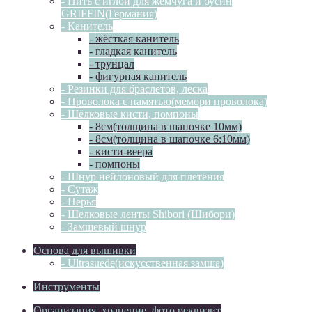
- Нить с иглой для жемчуга и бусин
GRIFFIN(Германия)
- Канитель
- жёсткая канитель
- гладкая канитель
- трунцал
- фигурная канитель
- Резинки для браслетов, леска
- Проволока с памятью(мемори проволока)
- Шёлковые кисти, помпоны
- 8см(толщина в шапочке 10мм)
- 8см(толщина в шапочке 6:10мм)
- кисти-веера
- помпоны
- Шнур нейлоновый для плетения
- Сутаж
- Перья
- Шелковые ленты Shibori (Шибори)
- Замшевый шнур
Основа для вышивки
- Ultrasuede(искусственная замша)
Инструменты
Организация, хранение, фото реквизит