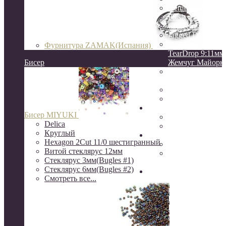
GemDuo
Paisley Duo
Crescent 3:10мм
Jagged Dagger
O Beads
Фурнитура ZAMAK(Испания)
TearDrop 9:11мм
Бисер
Жемчуг Майорк
НАТУРАЛЬНЫ
КАМНИ
ЖЕМЧУГ натур
КЕРАМИКА
Натуральные камни
Бисер MIYUKI
друзы
Delica
камни Индия
Круглый
Серебро
Hexagon 2Cut 11/0 шестигранный
Серебро Южная 
Витой стеклярус 12мм
Серебро 925
Стеклярус 3мм(Bugles #1)
пробы(о.Бали)
Стеклярус 6мм(Bugles #2)
Шёлковые кисти, нити
Смотреть все...
канитель, сутаж, перья
ювелирный трос
Rite, Beadalon
K.O.
S-Lon, NYMO(ни
бисера)