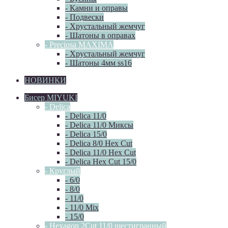
- Камни и оправы
- Подвески
- Хрустальный жемчуг
- Шатоны в оправах
- Preciosa MAXIMA
- Хрустальный жемчуг
- Шатоны 4мм ss16
НОВИНКИ
Бисер MIYUKI
- Delica
- Delica 11/0
- Delica 11/0 Миксы
- Delica 15/0
- Delica 8/0 Hex Cut
- Delica 11/0 Hex Cut
- Delica Hex Cut 15/0
- Круглый
- 6/0
- 8/0
- 11/0
- 11/0 Mix
- 15/0
- Hexagon 2Cut 11/0 шестигранный