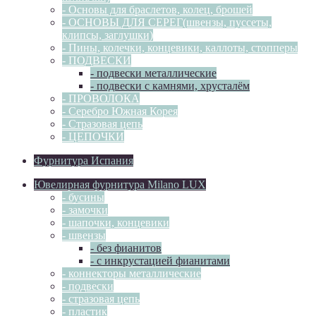
- Основы для браслетов, колец, брошей
- ОСНОВЫ ДЛЯ СЕРЕГ(швензы, пуссеты,
клипсы, заглушки)
- Пины, колечки, концевики, каллоты, стопперы
- ПОДВЕСКИ
- подвески металлические
- подвески с камнями, хрусталём
- ПРОВОЛОКА
- Серебро Южная Корея
- Стразовая цепь
- ЦЕПОЧКИ
Фурнитура Испания
Ювелирная фурнитура Milano LUX
- бусины
- замочки
- шапочки, концевики
- швензы
- без фианитов
- с инкрустацией фианитами
- коннекторы металлические
- подвески
- стразовая цепь
- пластик