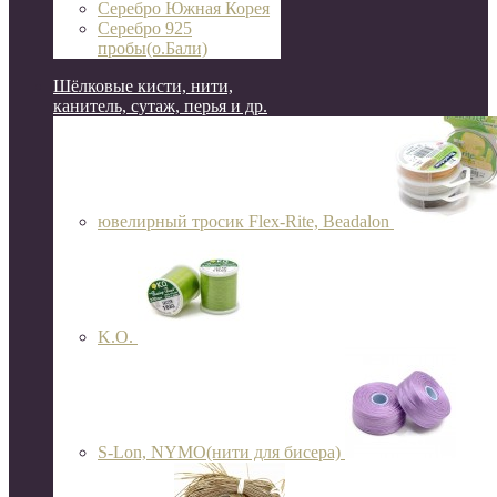
Серебро Южная Корея
Серебро 925
пробы(о.Бали)
Шёлковые кисти, нити,
канитель, сутаж, перья и др.
ювелирный тросик Flex-Rite, Beadalon
K.O.
S-Lon, NYMO(нити для бисера)