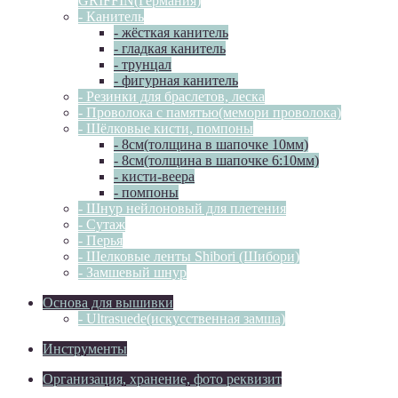
GRIFFIN(Германия)
- Канитель
- жёсткая канитель
- гладкая канитель
- трунцал
- фигурная канитель
- Резинки для браслетов, леска
- Проволока с памятью(мемори проволока)
- Шёлковые кисти, помпоны
- 8см(толщина в шапочке 10мм)
- 8см(толщина в шапочке 6:10мм)
- кисти-веера
- помпоны
- Шнур нейлоновый для плетения
- Сутаж
- Перья
- Шелковые ленты Shibori (Шибори)
- Замшевый шнур
Основа для вышивки
- Ultrasuede(искусственная замша)
Инструменты
Организация, хранение, фото реквизит