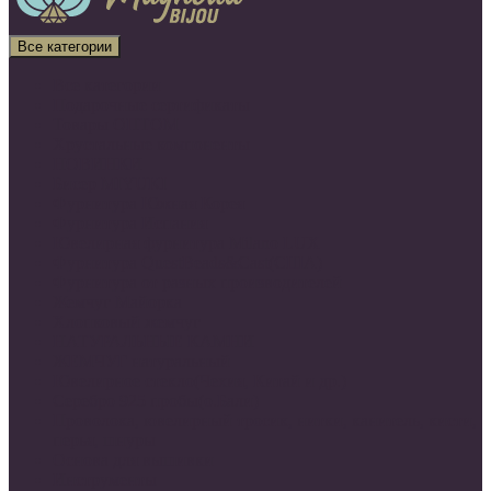
Все категории
Все категории
Подарочные сертификаты
Товары ОПТОМ
Хрустальные компоненты
НОВИНКИ
Бисер MIYUKI
Фурнитура Южная Корея
Фурнитура Испания
Ювелирная фурнитура Milano LUX
Фурнитура QuestBeads&Cast(США)
Фурнитура от разных производителей
Жемчуг Майорка
Хлопковый жемчуг
НАТУРАЛЬНЫЕ КАМНИ
ЖЕМЧУГ натуральный
Ювелирное стекло(Чехия, Китай и др.)
Серебро 925 пробы(о.Бали)
Проволока, ювелирный тросик, нитки, канитель, кисти,
перья, шнуры
Основа для вышивки
Инструменты