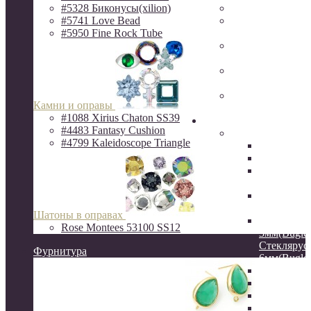
#5328 Биконусы(xilion)
Фурнитура Исп
#5741 Love Bead
Ювелирная фур
#5950 Fine Rock Tube
Milano LUX
Фурнитура
QuestBeads&Ca
Фурнитура от р
производителей
Фурнитура
Камни и оправы
ZAMAK(Испани
#1088 Xirius Chaton SS39
Бисер
#4483 Fantasy Cushion
Бисер MIYUKI
#4799 Kaleidoscope Triangle
Delica
Круглый
Hexagon 2C
шестигра
Витой сте
12мм
Шатоны в оправах
Стеклярус
Rose Montees 53100 SS12
3мм(Bugles
Стеклярус
Фурнитура
6мм(Bugles
Drops 3.4
Long Drop
Long Maga
Spacer 2.2