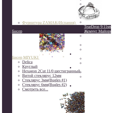
GemDuo
Paisley Duo
Crescent 3:10мм
Jagged Dagger
O Beads
Фурнитура ZAMAK(Испания)
TearDrop 9:11мм
Бисер
Жемчуг Майорк
НАТУРАЛЬНЫ
КАМНИ
ЖЕМЧУГ натур
КЕРАМИКА
Натуральные камни
Бисер MIYUKI
друзы
Delica
камни Индия
Круглый
Серебро
Hexagon 2Cut 11/0 шестигранный
Серебро Южная 
Витой стеклярус 12мм
Серебро 925
Стеклярус 3мм(Bugles #1)
пробы(о.Бали)
Стеклярус 6мм(Bugles #2)
Шёлковые кисти, нити
Смотреть все...
канитель, сутаж, перья
ювелирный трос
Rite, Beadalon
K.O.
S-Lon, NYMO(ни
бисера)