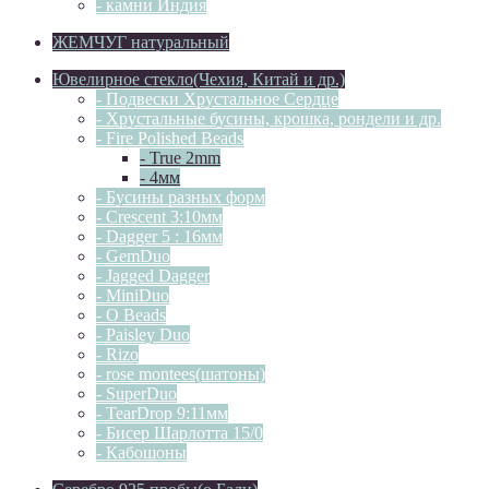
- камни Индия
ЖЕМЧУГ натуральный
Ювелирное стекло(Чехия, Китай и др.)
- Подвески Хрустальное Сердце
- Хрустальные бусины, крошка, рондели и др.
- Fire Polished Beads
- True 2mm
- 4мм
- Бусины разных форм
- Crescent 3:10мм
- Dagger 5 : 16мм
- GemDuo
- Jagged Dagger
- MiniDuo
- O Beads
- Paisley Duo
- Rizo
- rose montees(шатоны)
- SuperDuo
- TearDrop 9:11мм
- Бисер Шарлотта 15/0
- Кабошоны