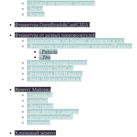
- Основы для брошей, браслетов
- бейлы
- Кольца
Фурнитура QuestBeads&Cast(США)
Фурнитура от разных производителей
- разное(основы для брошей, концевики и т.д.)
- Фурнитура под кристальные элементы(Израиль)
- Риволи
- 39ss
- фурнитура Elegant Elements
- фурнитура TierraCast
- фурнитура JBB(Израиль)
- B&B Benbassat(Израиль)
Жемчуг Майорка
- глянцевый
- матовый
- фактурный
- иные формы и размеры
- полупросверленный
- гранёный
Хлопковый жемчуг