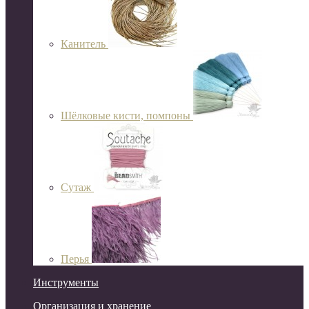
Канитель
Шёлковые кисти, помпоны
Сутаж
Перья
Инструменты
Организация и хранение