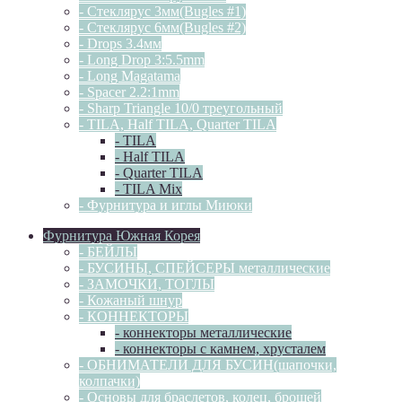
- Стеклярус 3мм(Bugles #1)
- Стеклярус 6мм(Bugles #2)
- Drops 3.4мм
- Long Drop 3:5.5mm
- Long Magatama
- Spacer 2.2:1mm
- Sharp Triangle 10/0 треугольный
- TILA, Half TILA, Quarter TILA
- TILA
- Half TILA
- Quarter TILA
- TILA Mix
- Фурнитура и иглы Миюки
Фурнитура Южная Корея
- БЕЙЛЫ
- БУСИНЫ, СПЕЙСЕРЫ металлические
- ЗАМОЧКИ, ТОГЛЫ
- Кожаный шнур
- КОННЕКТОРЫ
- коннекторы металлические
- коннекторы с камнем, хрусталем
- ОБНИМАТЕЛИ ДЛЯ БУСИН(шапочки,
колпачки)
- Основы для браслетов, колец, брошей