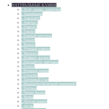
НАТУРАЛЬНЫЕ КАМНИ
- Агат, оникс, халцедон
- Аквамарин
- Амазонит
- Аметист
- Гематит
- Говлит
- Горный хрусталь
- Гранат
- Коралл
- Лунный камень
- Малахит
- Нефрит, жадеит
- Перламутр, ракушки
- Пирит
- Розовый кварц
- Содалит
- Тигровый Глаз
- Фианит(кубический цирконий)
- Цитрин
- Черри Кварц
- Яшма
- Другие камни
- друзы