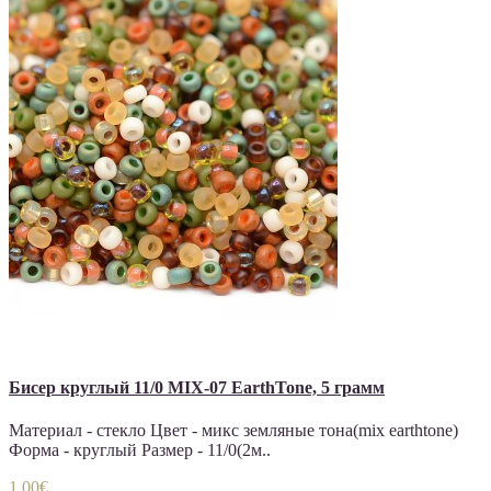
Бисер круглый 11/0 MIX-07 EarthTone, 5 грамм
Материал - стекло Цвет - микс земляные тона(mix earthtone)
Форма - круглый Размер - 11/0(2м..
1.00€