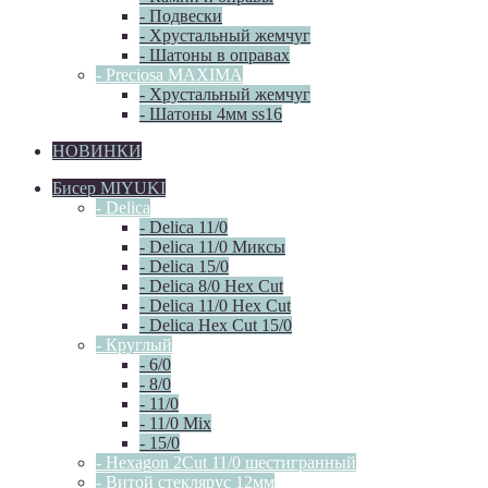
- Подвески
- Хрустальный жемчуг
- Шатоны в оправах
- Preciosa MAXIMA
- Хрустальный жемчуг
- Шатоны 4мм ss16
НОВИНКИ
Бисер MIYUKI
- Delica
- Delica 11/0
- Delica 11/0 Миксы
- Delica 15/0
- Delica 8/0 Hex Cut
- Delica 11/0 Hex Cut
- Delica Hex Cut 15/0
- Круглый
- 6/0
- 8/0
- 11/0
- 11/0 Mix
- 15/0
- Hexagon 2Cut 11/0 шестигранный
- Витой стеклярус 12мм