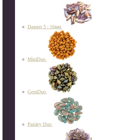
Dagger 5 : 16мм
MiniDuo
GemDuo
Paisley Duo