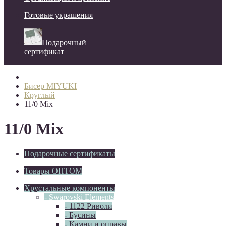
Готовые украшения
Подарочный
сертификат
Бисер MIYUKI
Круглый
11/0 Mix
11/0 Mix
Подарочные сертификаты
Товары ОПТОМ
Хрустальные компоненты
- Swarovski Elements
- 1122 Риволи
- Бусины
- Камни и оправы