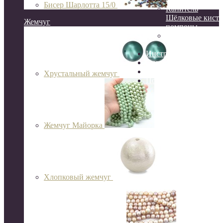
Бисер Шарлотта 15/0
Канитель
Шёлковые кисти
Жемчуг
помпоны
Сутаж
Перья
Инструменты
Организация и хране
Готовые украшения
Хрустальный жемчуг
Подарочный сертифик
Жемчуг Майорка
Хлопковый жемчуг