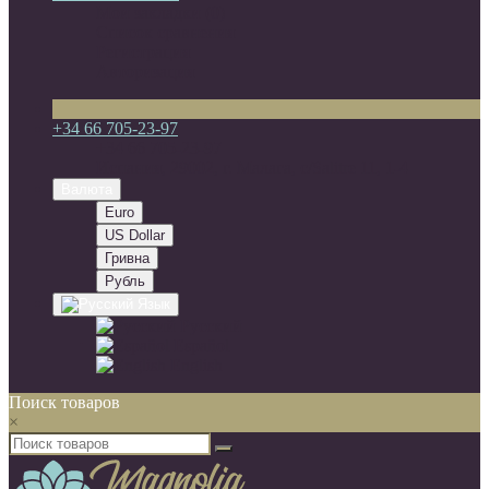
Мои закладки (0)
Список сравнения
Регистрация
Авторизация
+34 66 705-23-97
+34 66 705-23-97
Испания, 29002, г. Малага, c/Salitre 11, 1-4
Валюта
Euro
US Dollar
Гривна
Рубль
Язык
Русский
Español
English
Поиск товаров
×