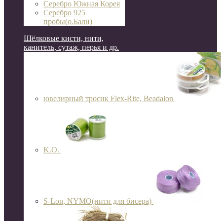
Серебро Южная Корея
Серебро 925
пробы(о.Бали)
Шёлковые кисти, нити,
канитель, сутаж, перья и др.
ювелирный тросик Flex-Rite, Beadalon
K.O.
S-Lon, NYMO(нити для бисера)