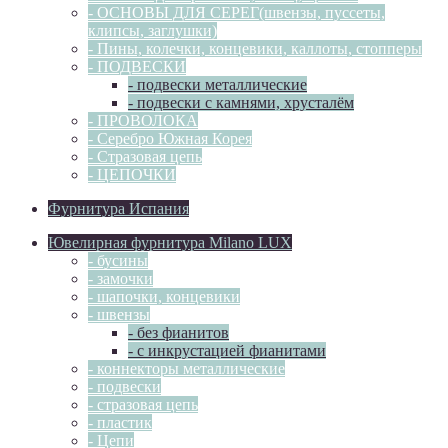
- ОСНОВЫ ДЛЯ СЕРЕГ(швензы, пуссеты,
клипсы, заглушки)
- Пины, колечки, концевики, каллоты, стопперы
- ПОДВЕСКИ
- подвески металлические
- подвески с камнями, хрусталём
- ПРОВОЛОКА
- Серебро Южная Корея
- Стразовая цепь
- ЦЕПОЧКИ
Фурнитура Испания
Ювелирная фурнитура Milano LUX
- бусины
- замочки
- шапочки, концевики
- швензы
- без фианитов
- с инкрустацией фианитами
- коннекторы металлические
- подвески
- стразовая цепь
- пластик
- Цепи