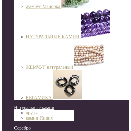
Жемчуг Майорка
НАТУРАЛЬНЫЕ КАМНИ
ЖЕМЧУГ натуральный
КЕРАМИКА
Натуральные камни
друзы
камни Индия
Серебро