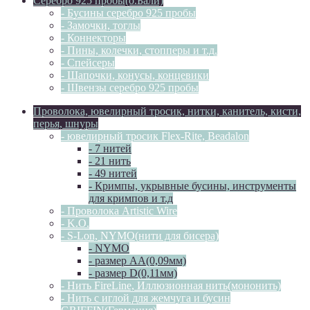
Серебро 925 пробы(о.Бали)
- Бусины серебро 925 пробы
- Замочки, тоглы
- Коннекторы
- Пины, колечки, стопперы и т.д.
- Спейсеры
- Шапочки, конусы, концевики
- Швензы серебро 925 пробы
Проволока, ювелирный тросик, нитки, канитель, кисти,
перья, шнуры
- ювелирный тросик Flex-Rite, Beadalon
- 7 нитей
- 21 нить
- 49 нитей
- Кримпы, укрывные бусины, инструменты
для кримпов и т.д
- Проволока Artistic Wire
- K.O.
- S-Lon, NYMO(нити для бисера)
- NYMO
- размер AA(0,09мм)
- размер D(0,11мм)
- Нить FireLine, Иллюзионная нить(мононить)
- Нить с иглой для жемчуга и бусин