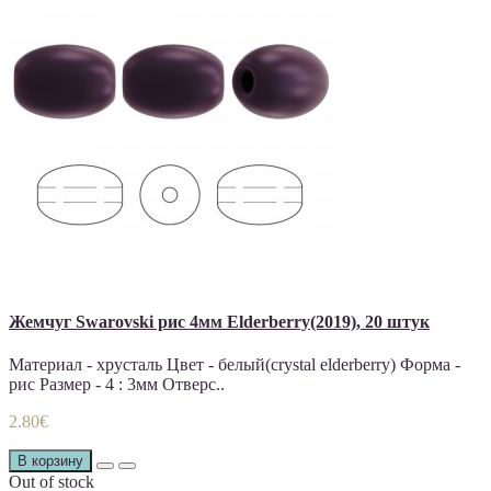
Жемчуг Swarovski рис 4мм Elderberry(2019), 20 штук
Материал - хрусталь Цвет - белый(crystal elderberry) Форма -
рис Размер - 4 : 3мм Отверс..
2.80€
В корзину
Out of stock