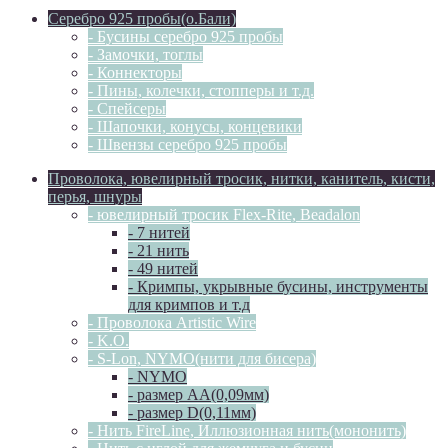
Серебро 925 пробы(о.Бали)
- Бусины серебро 925 пробы
- Замочки, тоглы
- Коннекторы
- Пины, колечки, стопперы и т.д.
- Спейсеры
- Шапочки, конусы, концевики
- Швензы серебро 925 пробы
Проволока, ювелирный тросик, нитки, канитель, кисти,
перья, шнуры
- ювелирный тросик Flex-Rite, Beadalon
- 7 нитей
- 21 нить
- 49 нитей
- Кримпы, укрывные бусины, инструменты
для кримпов и т.д
- Проволока Artistic Wire
- K.O.
- S-Lon, NYMO(нити для бисера)
- NYMO
- размер AA(0,09мм)
- размер D(0,11мм)
- Нить FireLine, Иллюзионная нить(мононить)