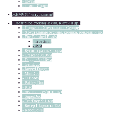
- друзы
- камни Индия
ЖЕМЧУГ натуральный
Ювелирное стекло(Чехия, Китай и др.)
- Подвески Хрустальное Сердце
- Хрустальные бусины, крошка, рондели и др.
- Fire Polished Beads
- True 2mm
- 4мм
- Бусины разных форм
- Crescent 3:10мм
- Dagger 5 : 16мм
- GemDuo
- Jagged Dagger
- MiniDuo
- O Beads
- Paisley Duo
- Rizo
- rose montees(шатоны)
- SuperDuo
- TearDrop 9:11мм
- Бисер Шарлотта 15/0
- Кабошоны