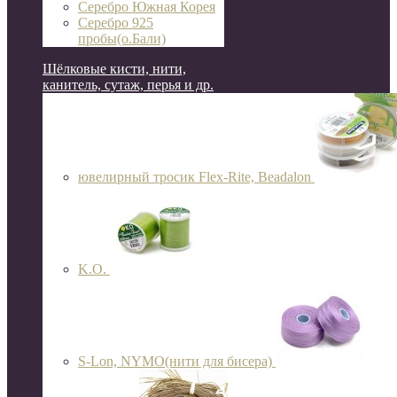
Серебро Южная Корея
Серебро 925
пробы(о.Бали)
Шёлковые кисти, нити,
канитель, сутаж, перья и др.
ювелирный тросик Flex-Rite, Beadalon
K.O.
S-Lon, NYMO(нити для бисера)