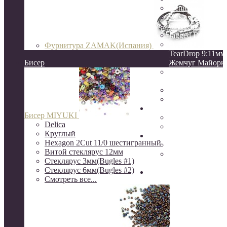
GemDuo
Paisley Duo
Crescent 3:10мм
Jagged Dagger
O Beads
Фурнитура ZAMAK(Испания)
TearDrop 9:11мм
Бисер
Жемчуг Майорк
НАТУРАЛЬНЫ
КАМНИ
ЖЕМЧУГ натур
КЕРАМИКА
Натуральные камни
Бисер MIYUKI
друзы
Delica
камни Индия
Круглый
Серебро
Hexagon 2Cut 11/0 шестигранный
Серебро Южная 
Витой стеклярус 12мм
Серебро 925
Стеклярус 3мм(Bugles #1)
пробы(о.Бали)
Стеклярус 6мм(Bugles #2)
Шёлковые кисти, нити
Смотреть все...
канитель, сутаж, перья
ювелирный трос
Rite, Beadalon
K.O.
S-Lon, NYMO(ни
бисера)