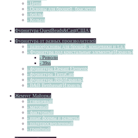
- Цепи
- Основы для брошей, браслетов
- бейлы
- Кольца
Фурнитура QuestBeads&Cast(США)
Фурнитура от разных производителей
- разное(основы для брошей, концевики и т.д.)
- Фурнитура под кристальные элементы(Израиль)
- Риволи
- 39ss
- фурнитура Elegant Elements
- фурнитура TierraCast
- фурнитура JBB(Израиль)
- B&B Benbassat(Израиль)
Жемчуг Майорка
- глянцевый
- матовый
- фактурный
- иные формы и размеры
- полупросверленный
- гранёный