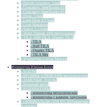
- Витой стеклярус 12мм
- Стеклярус 3мм(Bugles #1)
- Стеклярус 6мм(Bugles #2)
- Drops 3.4мм
- Long Drop 3:5.5mm
- Long Magatama
- Spacer 2.2:1mm
- Sharp Triangle 10/0 треугольный
- TILA, Half TILA, Quarter TILA
- TILA
- Half TILA
- Quarter TILA
- TILA Mix
- Фурнитура и иглы Миюки
Фурнитура Южная Корея
- БЕЙЛЫ
- БУСИНЫ, СПЕЙСЕРЫ металлические
- ЗАМОЧКИ, ТОГЛЫ
- Кожаный шнур
- КОННЕКТОРЫ
- коннекторы металлические
- коннекторы с камнем, хрусталем
- ОБНИМАТЕЛИ ДЛЯ БУСИН(шапочки,
колпачки)