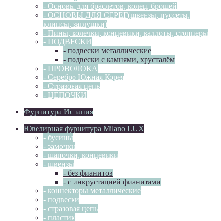
- Основы для браслетов, колец, брошей
- ОСНОВЫ ДЛЯ СЕРЕГ(швензы, пуссеты,
клипсы, заглушки)
- Пины, колечки, концевики, каллоты, стопперы
- ПОДВЕСКИ
- подвески металлические
- подвески с камнями, хрусталём
- ПРОВОЛОКА
- Серебро Южная Корея
- Стразовая цепь
- ЦЕПОЧКИ
Фурнитура Испания
Ювелирная фурнитура Milano LUX
- бусины
- замочки
- шапочки, концевики
- швензы
- без фианитов
- с инкрустацией фианитами
- коннекторы металлические
- подвески
- стразовая цепь
- пластик