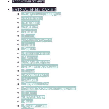
Хлопковый жемчуг
НАТУРАЛЬНЫЕ КАМНИ
- Агат, оникс, халцедон
- Аквамарин
- Амазонит
- Аметист
- Гематит
- Говлит
- Горный хрусталь
- Гранат
- Коралл
- Лунный камень
- Малахит
- Нефрит, жадеит
- Перламутр, ракушки
- Пирит
- Розовый кварц
- Содалит
- Тигровый Глаз
- Фианит(кубический цирконий)
- Цитрин
- Черри Кварц
- Яшма
- Другие камни