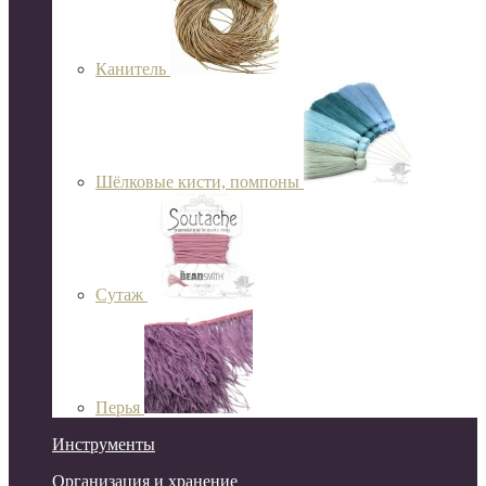
Канитель
Шёлковые кисти, помпоны
Сутаж
Перья
Инструменты
Организация и хранение