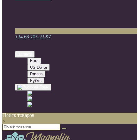
Мои закладки (0)
Список сравнения
Регистрация
Авторизация
+34 66 705-23-97
+34 66 705-23-97
Испания, 29002, г. Малага, c/Salitre 11, 1-4
Валюта
Euro
US Dollar
Гривна
Рубль
Язык
Русский
Español
English
Поиск товаров
×