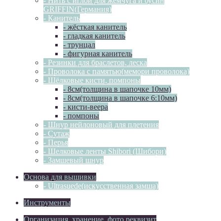
- Нить с иглой для жемчуга и бусин
GRIFFIN(Германия)
- Канитель
- жёсткая канитель
- гладкая канитель
- трунцал
- фигурная канитель
- Резинки для браслетов, леска
- Проволока с памятью(мемори проволока)
- Шёлковые кисти, помпоны
- 8см(толщина в шапочке 10мм)
- 8см(толщина в шапочке 6:10мм)
- кисти-веера
- помпоны
- Шнур нейлоновый для плетения
- Сутаж
- Перья
- Шелковые ленты Shibori (Шибори)
- Замшевый шнур
Основа для вышивки
- Ultrasuede(искусственная замша)
Инструменты
Организация, хранение, фото реквизит