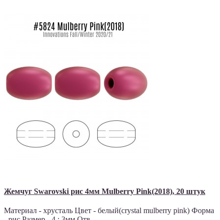
Жемчуг Swarovski рис 4мм Mulberry Pink(2018), 20 штук
Материал - хрусталь Цвет - белый(crystal mulberry pink) Форма
- рис Размер - 4 : 3мм Отв..