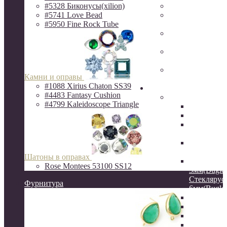
#5328 Биконусы(xilion)
Фурнитура Исп
#5741 Love Bead
Ювелирная фур
#5950 Fine Rock Tube
Milano LUX
Фурнитура
QuestBeads&Ca
Фурнитура от р
производителей
Фурнитура
Камни и оправы
ZAMAK(Испани
#1088 Xirius Chaton SS39
Бисер
#4483 Fantasy Cushion
Бисер MIYUKI
#4799 Kaleidoscope Triangle
Delica
Круглый
Hexagon 2C
шестигра
Витой сте
12мм
Шатоны в оправах
Стеклярус
Rose Montees 53100 SS12
3мм(Bugles
Стеклярус
Фурнитура
6мм(Bugles
Drops 3.4
Long Drop
Long Maga
Spacer 2.2