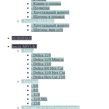
- Камни и оправы
- Подвески
- Хрустальный жемчуг
- Шатоны в оправах
- Preciosa MAXIMA
- Хрустальный жемчуг
- Шатоны 4мм ss16
НОВИНКИ
Бисер MIYUKI
- Delica
- Delica 11/0
- Delica 11/0 Миксы
- Delica 15/0
- Delica 8/0 Hex Cut
- Delica 11/0 Hex Cut
- Delica Hex Cut 15/0
- Круглый
- 6/0
- 8/0
- 11/0
- 11/0 Mix
- 15/0
- Hexagon 2Cut 11/0 шестигранный