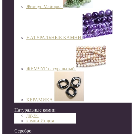
Жемчуг Майорка
НАТУРАЛЬНЫЕ КАМНИ
ЖЕМЧУГ натуральный
КЕРАМИКА
Натуральные камни
друзы
камни Индия
Серебро