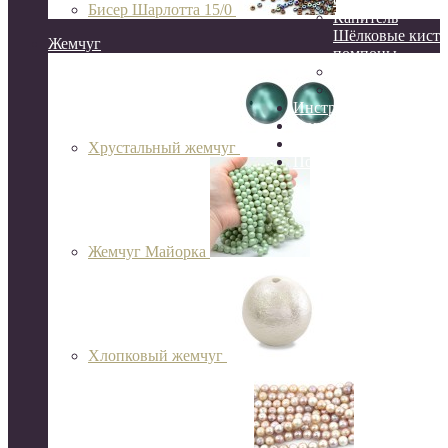
Бисер Шарлотта 15/0
Канитель
Шёлковые кисти
Жемчуг
помпоны
Сутаж
Перья
Инструменты
Организация и хране
Готовые украшения
Хрустальный жемчуг
Подарочный сертифик
Жемчуг Майорка
Хлопковый жемчуг