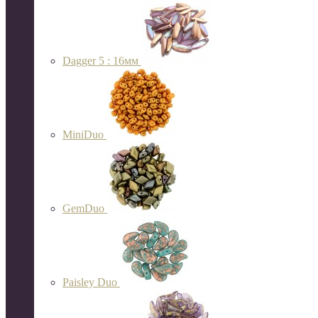
Dagger 5 : 16мм
MiniDuo
GemDuo
Paisley Duo