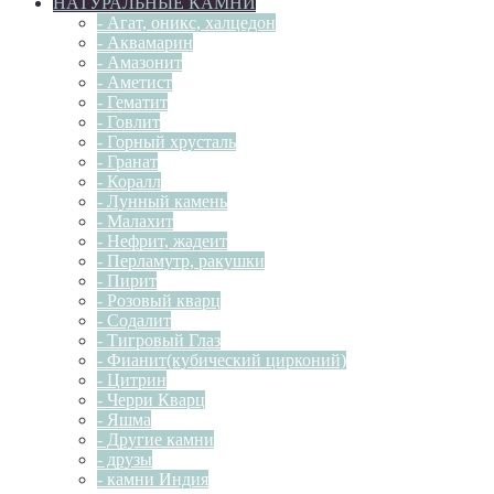
НАТУРАЛЬНЫЕ КАМНИ
- Агат, оникс, халцедон
- Аквамарин
- Амазонит
- Аметист
- Гематит
- Говлит
- Горный хрусталь
- Гранат
- Коралл
- Лунный камень
- Малахит
- Нефрит, жадеит
- Перламутр, ракушки
- Пирит
- Розовый кварц
- Содалит
- Тигровый Глаз
- Фианит(кубический цирконий)
- Цитрин
- Черри Кварц
- Яшма
- Другие камни
- друзы
- камни Индия