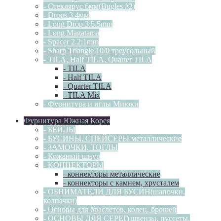
- Стеклярус 6мм(Bugles #2)
- Drops 3.4мм
- Long Drop 3:5.5mm
- Long Magatama
- Spacer 2.2:1mm
- Sharp Triangle 10/0 треугольный
- TILA, Half TILA, Quarter TILA
- TILA
- Half TILA
- Quarter TILA
- TILA Mix
- Фурнитура и иглы Миюки
Фурнитура Южная Корея
- БЕЙЛЫ
- БУСИНЫ, СПЕЙСЕРЫ металлические
- ЗАМОЧКИ, ТОГЛЫ
- Кожаный шнур
- КОННЕКТОРЫ
- коннекторы металлические
- коннекторы с камнем, хрусталем
- ОБНИМАТЕЛИ ДЛЯ БУСИН(шапочки,
колпачки)
- Основы для браслетов, колец, брошей
- ОСНОВЫ ДЛЯ СЕРЕГ(швензы, пуссеты,