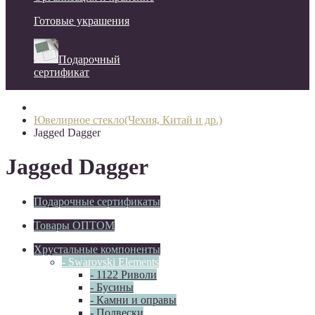
Готовые украшения
Подарочный
сертификат
Ювелирное стекло(Чехия, Китай и др.)
Jagged Dagger
Jagged Dagger
Подарочные сертификаты
Товары ОПТОМ
Хрустальные компоненты
- Swarovski Elements
- 1122 Риволи
- Бусины
- Камни и оправы
- Подвески