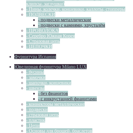
клипсы, заглушки)
- Пины, колечки, концевики, каллоты, стопперы
- ПОДВЕСКИ
- подвески металлические
- подвески с камнями, хрусталём
- ПРОВОЛОКА
- Серебро Южная Корея
- Стразовая цепь
- ЦЕПОЧКИ
Фурнитура Испания
Ювелирная фурнитура Milano LUX
- бусины
- замочки
- шапочки, концевики
- швензы
- без фианитов
- с инкрустацией фианитами
- коннекторы металлические
- подвески
- стразовая цепь
- пластик
- Цепи
- Основы для брошей, браслетов