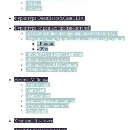
- бейлы
- Кольца
Фурнитура QuestBeads&Cast(США)
Фурнитура от разных производителей
- разное(основы для брошей, концевики и т.д.)
- Фурнитура под кристальные элементы(Израиль)
- Риволи
- 39ss
- фурнитура Elegant Elements
- фурнитура TierraCast
- фурнитура JBB(Израиль)
- B&B Benbassat(Израиль)
Жемчуг Майорка
- глянцевый
- матовый
- фактурный
- иные формы и размеры
- полупросверленный
- гранёный
Хлопковый жемчуг