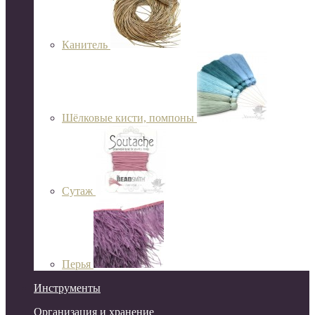
Канитель
Шёлковые кисти, помпоны
Сутаж
Перья
Инструменты
Организация и хранение