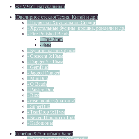
ЖЕМЧУГ натуральный
Ювелирное стекло(Чехия, Китай и др.)
- Подвески Хрустальное Сердце
- Хрустальные бусины, крошка, рондели и др.
- Fire Polished Beads
- True 2mm
- 4мм
- Бусины разных форм
- Crescent 3:10мм
- Dagger 5 : 16мм
- GemDuo
- Jagged Dagger
- MiniDuo
- O Beads
- Paisley Duo
- Rizo
- rose montees(шатоны)
- SuperDuo
- TearDrop 9:11мм
- Бисер Шарлотта 15/0
- Кабошоны
Серебро 925 пробы(о.Бали)