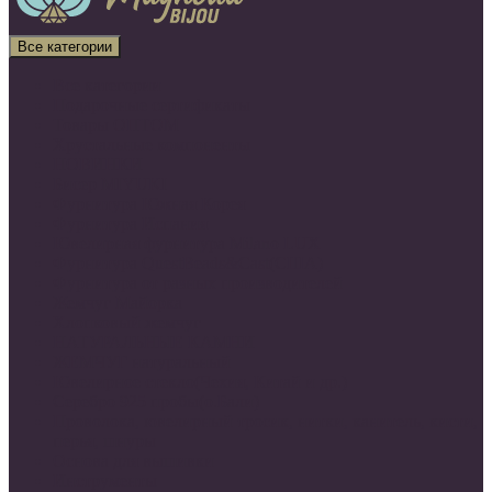
Все категории
Все категории
Подарочные сертификаты
Товары ОПТОМ
Хрустальные компоненты
НОВИНКИ
Бисер MIYUKI
Фурнитура Южная Корея
Фурнитура Испания
Ювелирная фурнитура Milano LUX
Фурнитура QuestBeads&Cast(США)
Фурнитура от разных производителей
Жемчуг Майорка
Хлопковый жемчуг
НАТУРАЛЬНЫЕ КАМНИ
ЖЕМЧУГ натуральный
Ювелирное стекло(Чехия, Китай и др.)
Серебро 925 пробы(о.Бали)
Проволока, ювелирный тросик, нитки, канитель, кисти,
перья, шнуры
Основа для вышивки
Инструменты