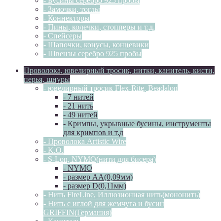
- Бусины серебро 925 пробы
- Замочки, тоглы
- Коннекторы
- Пины, колечки, стопперы и т.д.
- Спейсеры
- Шапочки, конусы, концевики
- Швензы серебро 925 пробы
Проволока, ювелирный тросик, нитки, канитель, кисти,
перья, шнуры
- ювелирный тросик Flex-Rite, Beadalon
- 7 нитей
- 21 нить
- 49 нитей
- Кримпы, укрывные бусины, инструменты
для кримпов и т.д
- Проволока Artistic Wire
- K.O.
- S-Lon, NYMO(нити для бисера)
- NYMO
- размер AA(0,09мм)
- размер D(0,11мм)
- Нить FireLine, Иллюзионная нить(мононить)
- Нить с иглой для жемчуга и бусин
GRIFFIN(Германия)