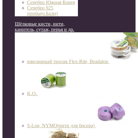
Серебро Южная Корея
Серебро 925
пробы(о.Бали)
Шёлковые кисти, нити,
канитель, сутаж, перья и др.
ювелирный тросик Flex-Rite, Beadalon
K.O.
S-Lon, NYMO(нити для бисера)