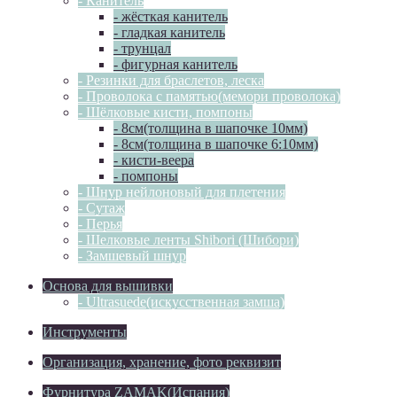
- Канитель
- жёсткая канитель
- гладкая канитель
- трунцал
- фигурная канитель
- Резинки для браслетов, леска
- Проволока с памятью(мемори проволока)
- Шёлковые кисти, помпоны
- 8см(толщина в шапочке 10мм)
- 8см(толщина в шапочке 6:10мм)
- кисти-веера
- помпоны
- Шнур нейлоновый для плетения
- Сутаж
- Перья
- Шелковые ленты Shibori (Шибори)
- Замшевый шнур
Основа для вышивки
- Ultrasuede(искусственная замша)
Инструменты
Организация, хранение, фото реквизит
Фурнитура ZAMAK(Испания)