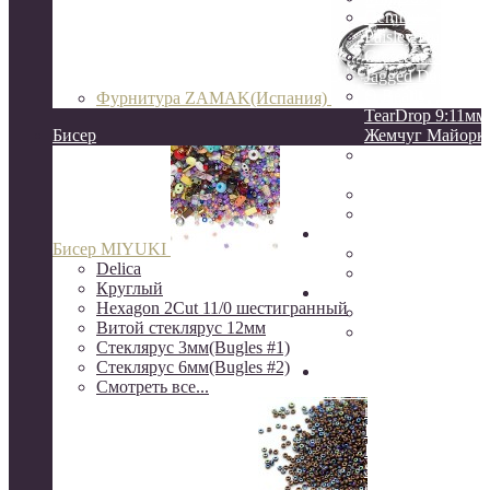
GemDuo
Paisley Duo
Crescent 3:10мм
Jagged Dagger
O Beads
Фурнитура ZAMAK(Испания)
TearDrop 9:11мм
Бисер
Жемчуг Майорк
НАТУРАЛЬНЫ
КАМНИ
ЖЕМЧУГ натур
КЕРАМИКА
Натуральные камни
Бисер MIYUKI
друзы
Delica
камни Индия
Круглый
Серебро
Hexagon 2Cut 11/0 шестигранный
Серебро Южная 
Витой стеклярус 12мм
Серебро 925
Стеклярус 3мм(Bugles #1)
пробы(о.Бали)
Стеклярус 6мм(Bugles #2)
Шёлковые кисти, нити
Смотреть все...
канитель, сутаж, перья
ювелирный трос
Rite, Beadalon
K.O.
S-Lon, NYMO(ни
бисера)