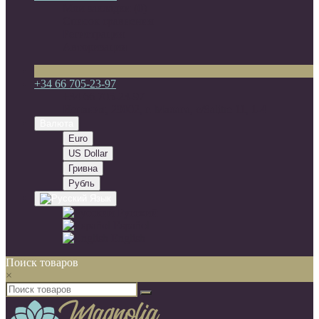
Мои закладки (0)
Список сравнения
Регистрация
Авторизация
+34 66 705-23-97
+34 66 705-23-97
Испания, 29002, г. Малага, c/Salitre 11, 1-4
Валюта
Euro
US Dollar
Гривна
Рубль
Язык
Русский
Español
English
Поиск товаров
×