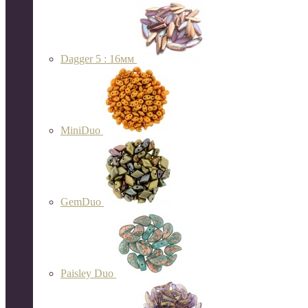
Dagger 5 : 16мм
MiniDuo
GemDuo
Paisley Duo