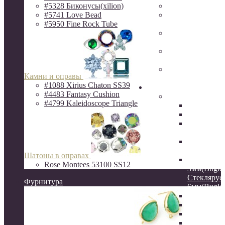
#5328 Биконусы(xilion)
Фурнитура Исп
#5741 Love Bead
Ювелирная фур
#5950 Fine Rock Tube
Milano LUX
Фурнитура
QuestBeads&Ca
Фурнитура от р
производителей
Фурнитура
Камни и оправы
ZAMAK(Испани
#1088 Xirius Chaton SS39
Бисер
#4483 Fantasy Cushion
Бисер MIYUKI
#4799 Kaleidoscope Triangle
Delica
Круглый
Hexagon 2C
шестигра
Витой сте
12мм
Шатоны в оправах
Стеклярус
Rose Montees 53100 SS12
3мм(Bugles
Стеклярус
Фурнитура
6мм(Bugles
Drops 3.4
Long Drop
Long Maga
Spacer 2.2