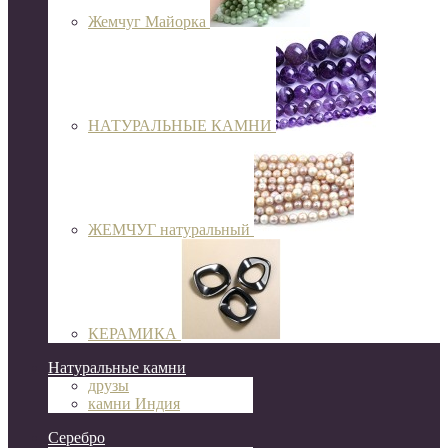
Жемчуг Майорка
НАТУРАЛЬНЫЕ КАМНИ
ЖЕМЧУГ натуральный
КЕРАМИКА
Натуральные камни
друзы
камни Индия
Серебро