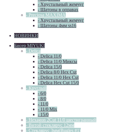
- Хрустальный жемчуг
- Шатоны в оправах
- Preciosa MAXIMA
- Хрустальный жемчуг
- Шатоны 4мм ss16
НОВИНКИ
Бисер MIYUKI
- Delica
- Delica 11/0
- Delica 11/0 Миксы
- Delica 15/0
- Delica 8/0 Hex Cut
- Delica 11/0 Hex Cut
- Delica Hex Cut 15/0
- Круглый
- 6/0
- 8/0
- 11/0
- 11/0 Mix
- 15/0
- Hexagon 2Cut 11/0 шестигранный
- Витой стеклярус 12мм
- Стеклярус 3мм(Bugles #1)