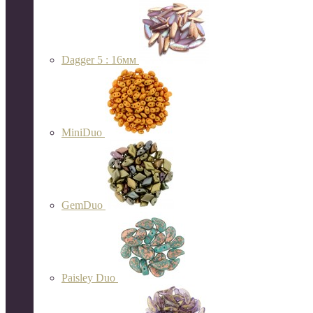
Dagger 5 : 16мм
MiniDuo
GemDuo
Paisley Duo