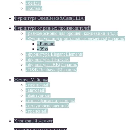
- бейлы
- Кольца
Фурнитура QuestBeads&Cast(США)
Фурнитура от разных производителей
- разное(основы для брошей, концевики и т.д.)
- Фурнитура под кристальные элементы(Израиль)
- Риволи
- 39ss
- фурнитура Elegant Elements
- фурнитура TierraCast
- фурнитура JBB(Израиль)
- B&B Benbassat(Израиль)
Жемчуг Майорка
- глянцевый
- матовый
- фактурный
- иные формы и размеры
- полупросверленный
- гранёный
Хлопковый жемчуг