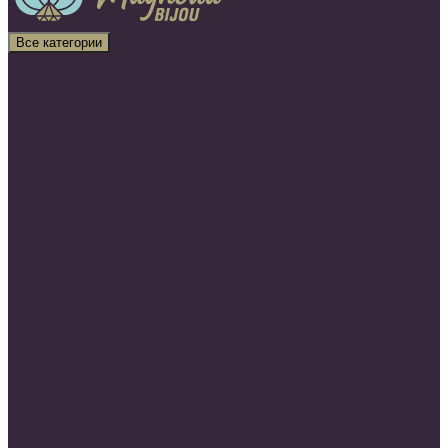
Все категории
Все категории
Подарочные сертификаты
Товары ОПТОМ
Хрустальные компоненты
НОВИНКИ
Бисер MIYUKI
Фурнитура Южная Корея
Фурнитура Испания
Ювелирная фурнитура Milano LUX
Фурнитура QuestBeads&Cast(США)
Фурнитура от разных производителей
Жемчуг Майорка
Хлопковый жемчуг
НАТУРАЛЬНЫЕ КАМНИ
ЖЕМЧУГ натуральный
Ювелирное стекло(Чехия, Китай и др.)
Серебро 925 пробы(о.Бали)
Проволока, ювелирный тросик, нитки, канитель, кисти,
перья, шнуры
Основа для вышивки
Инструменты