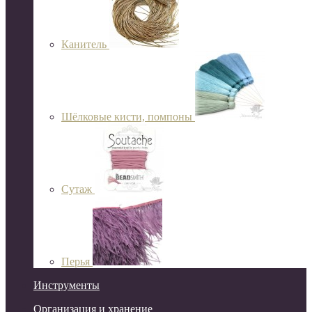
Канитель
Шёлковые кисти, помпоны
Сутаж
Перья
Инструменты
Организация и хранение