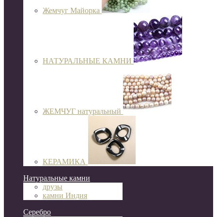
Жемчуг Майорка
НАТУРАЛЬНЫЕ КАМНИ
ЖЕМЧУГ натуральный
КЕРАМИКА
Натуральные камни
друзы
камни Индия
Серебро