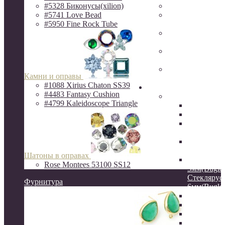
#5328 Биконусы(xilion)
Фурнитура Исп
#5741 Love Bead
Ювелирная фур
#5950 Fine Rock Tube
Milano LUX
Фурнитура
QuestBeads&Ca
Фурнитура от р
производителей
Фурнитура
Камни и оправы
ZAMAK(Испани
#1088 Xirius Chaton SS39
Бисер
#4483 Fantasy Cushion
Бисер MIYUKI
#4799 Kaleidoscope Triangle
Delica
Круглый
Hexagon 2C
шестигра
Витой сте
12мм
Шатоны в оправах
Стеклярус
Rose Montees 53100 SS12
3мм(Bugles
Стеклярус
Фурнитура
6мм(Bugles
Drops 3.4
Long Drop
Long Maga
Spacer 2.2