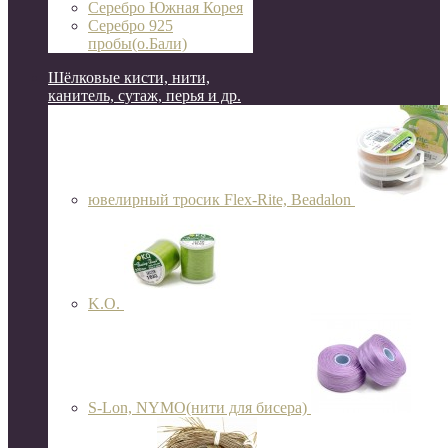
Серебро Южная Корея
Серебро 925
пробы(о.Бали)
Шёлковые кисти, нити,
канитель, сутаж, перья и др.
ювелирный тросик Flex-Rite, Beadalon
K.O.
S-Lon, NYMO(нити для бисера)