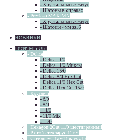
- Хрустальный жемчуг
- Шатоны в оправах
- Preciosa MAXIMA
- Хрустальный жемчуг
- Шатоны 4мм ss16
НОВИНКИ
Бисер MIYUKI
- Delica
- Delica 11/0
- Delica 11/0 Миксы
- Delica 15/0
- Delica 8/0 Hex Cut
- Delica 11/0 Hex Cut
- Delica Hex Cut 15/0
- Круглый
- 6/0
- 8/0
- 11/0
- 11/0 Mix
- 15/0
- Hexagon 2Cut 11/0 шестигранный
- Витой стеклярус 12мм
- Стеклярус 3мм(Bugles #1)