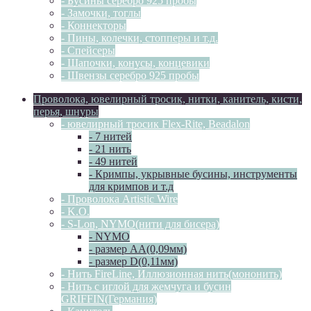
- Бусины серебро 925 пробы
- Замочки, тоглы
- Коннекторы
- Пины, колечки, стопперы и т.д.
- Спейсеры
- Шапочки, конусы, концевики
- Швензы серебро 925 пробы
Проволока, ювелирный тросик, нитки, канитель, кисти,
перья, шнуры
- ювелирный тросик Flex-Rite, Beadalon
- 7 нитей
- 21 нить
- 49 нитей
- Кримпы, укрывные бусины, инструменты
для кримпов и т.д
- Проволока Artistic Wire
- K.O.
- S-Lon, NYMO(нити для бисера)
- NYMO
- размер AA(0,09мм)
- размер D(0,11мм)
- Нить FireLine, Иллюзионная нить(мононить)
- Нить с иглой для жемчуга и бусин
GRIFFIN(Германия)