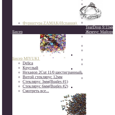
GemDuo
Paisley Duo
Crescent 3:10мм
Jagged Dagger
O Beads
Фурнитура ZAMAK(Испания)
TearDrop 9:11мм
Бисер
Жемчуг Майорк
НАТУРАЛЬНЫ
КАМНИ
ЖЕМЧУГ натур
КЕРАМИКА
Натуральные камни
Бисер MIYUKI
друзы
Delica
камни Индия
Круглый
Серебро
Hexagon 2Cut 11/0 шестигранный
Серебро Южная 
Витой стеклярус 12мм
Серебро 925
Стеклярус 3мм(Bugles #1)
пробы(о.Бали)
Стеклярус 6мм(Bugles #2)
Шёлковые кисти, нити
Смотреть все...
канитель, сутаж, перья
ювелирный трос
Rite, Beadalon
K.O.
S-Lon, NYMO(ни
бисера)