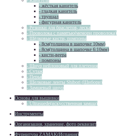
- Канитель
- жёсткая канитель
- гладкая канитель
- трунцал
- фигурная канитель
- Резинки для браслетов, леска
- Проволока с памятью(мемори проволока)
- Шёлковые кисти, помпоны
- 8см(толщина в шапочке 10мм)
- 8см(толщина в шапочке 6:10мм)
- кисти-веера
- помпоны
- Шнур нейлоновый для плетения
- Сутаж
- Перья
- Шелковые ленты Shibori (Шибори)
- Замшевый шнур
Основа для вышивки
- Ultrasuede(искусственная замша)
Инструменты
Организация, хранение, фото реквизит
Фурнитура ZAMAK(Испания)