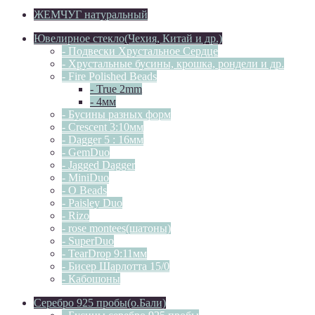
ЖЕМЧУГ натуральный
Ювелирное стекло(Чехия, Китай и др.)
- Подвески Хрустальное Сердце
- Хрустальные бусины, крошка, рондели и др.
- Fire Polished Beads
- True 2mm
- 4мм
- Бусины разных форм
- Crescent 3:10мм
- Dagger 5 : 16мм
- GemDuo
- Jagged Dagger
- MiniDuo
- O Beads
- Paisley Duo
- Rizo
- rose montees(шатоны)
- SuperDuo
- TearDrop 9:11мм
- Бисер Шарлотта 15/0
- Кабошоны
Серебро 925 пробы(о.Бали)