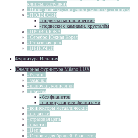
клипсы, заглушки)
- Пины, колечки, концевики, каллоты, стопперы
- ПОДВЕСКИ
- подвески металлические
- подвески с камнями, хрусталём
- ПРОВОЛОКА
- Серебро Южная Корея
- Стразовая цепь
- ЦЕПОЧКИ
Фурнитура Испания
Ювелирная фурнитура Milano LUX
- бусины
- замочки
- шапочки, концевики
- швензы
- без фианитов
- с инкрустацией фианитами
- коннекторы металлические
- подвески
- стразовая цепь
- пластик
- Цепи
- Основы для брошей, браслетов