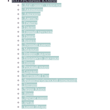
НАТУРАЛЬНЫЕ КАМНИ
- Агат, оникс, халцедон
- Аквамарин
- Амазонит
- Аметист
- Гематит
- Говлит
- Горный хрусталь
- Гранат
- Коралл
- Лунный камень
- Малахит
- Нефрит, жадеит
- Перламутр, ракушки
- Пирит
- Розовый кварц
- Содалит
- Тигровый Глаз
- Фианит(кубический цирконий)
- Цитрин
- Черри Кварц
- Яшма
- Другие камни
- друзы
- камни Индия