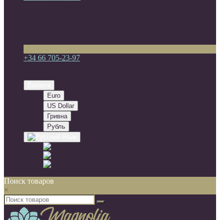
Мои закладки (0)
Список сравнения
Регистрация
Авторизация
+34 66 705-23-97
+34 66 705-23-97
Испания, 29002, г. Малага, c/Salitre 11, 1-4
Валюта
Euro
US Dollar
Гривна
Рубль
Язык
Русский
Español
English
Поиск товаров
×