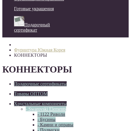
Готовые украшения
Подарочный
сертификат
Фурнитура Южная Корея
КОННЕКТОРЫ
КОННЕКТОРЫ
Подарочные сертификаты
Товары ОПТОМ
Хрустальные компоненты
- Swarovski Elements
- 1122 Риволи
- Бусины
- Камни и оправы
- Подвески