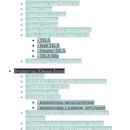
- Стеклярус 6мм(Bugles #2)
- Drops 3.4мм
- Long Drop 3:5.5mm
- Long Magatama
- Spacer 2.2:1mm
- Sharp Triangle 10/0 треугольный
- TILA, Half TILA, Quarter TILA
- TILA
- Half TILA
- Quarter TILA
- TILA Mix
- Фурнитура и иглы Миюки
Фурнитура Южная Корея
- БЕЙЛЫ
- БУСИНЫ, СПЕЙСЕРЫ металлические
- ЗАМОЧКИ, ТОГЛЫ
- Кожаный шнур
- КОННЕКТОРЫ
- коннекторы металлические
- коннекторы с камнем, хрусталем
- ОБНИМАТЕЛИ ДЛЯ БУСИН(шапочки,
колпачки)
- Основы для браслетов, колец, брошей
- ОСНОВЫ ДЛЯ СЕРЕГ(швензы, пуссеты,