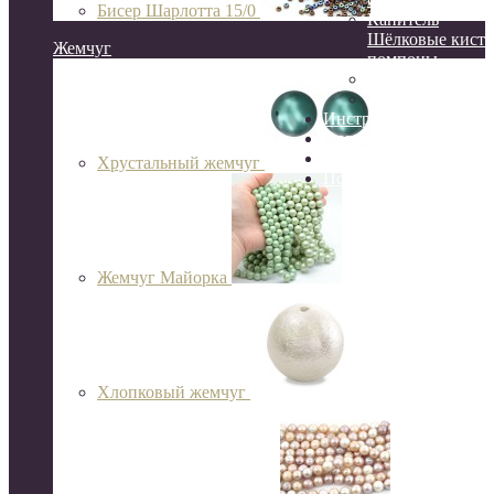
Бисер Шарлотта 15/0
Канитель
Шёлковые кисти
Жемчуг
помпоны
Сутаж
Перья
Инструменты
Организация и хране
Готовые украшения
Хрустальный жемчуг
Подарочный сертифик
Жемчуг Майорка
Хлопковый жемчуг