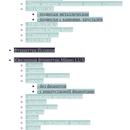
- Пины, колечки, концевики, каллоты, стопперы
- ПОДВЕСКИ
- подвески металлические
- подвески с камнями, хрусталём
- ПРОВОЛОКА
- Серебро Южная Корея
- Стразовая цепь
- ЦЕПОЧКИ
Фурнитура Испания
Ювелирная фурнитура Milano LUX
- бусины
- замочки
- шапочки, концевики
- швензы
- без фианитов
- с инкрустацией фианитами
- коннекторы металлические
- подвески
- стразовая цепь
- пластик
- Цепи
- Основы для брошей, браслетов
- бейлы