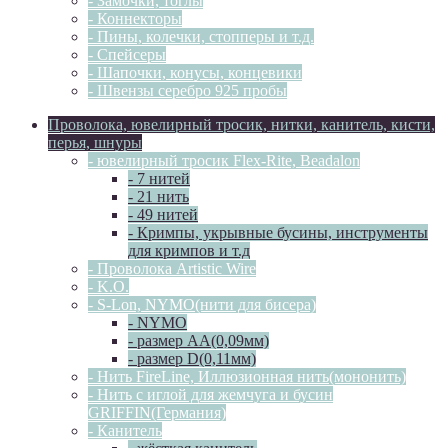
- Замочки, тоглы
- Коннекторы
- Пины, колечки, стопперы и т.д.
- Спейсеры
- Шапочки, конусы, концевики
- Швензы серебро 925 пробы
Проволока, ювелирный тросик, нитки, канитель, кисти,
перья, шнуры
- ювелирный тросик Flex-Rite, Beadalon
- 7 нитей
- 21 нить
- 49 нитей
- Кримпы, укрывные бусины, инструменты
для кримпов и т.д
- Проволока Artistic Wire
- K.O.
- S-Lon, NYMO(нити для бисера)
- NYMO
- размер AA(0,09мм)
- размер D(0,11мм)
- Нить FireLine, Иллюзионная нить(мононить)
- Нить с иглой для жемчуга и бусин
GRIFFIN(Германия)
- Канитель