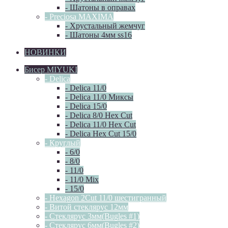
- Шатоны в оправах
- Preciosa MAXIMA
- Хрустальный жемчуг
- Шатоны 4мм ss16
НОВИНКИ
Бисер MIYUKI
- Delica
- Delica 11/0
- Delica 11/0 Миксы
- Delica 15/0
- Delica 8/0 Hex Cut
- Delica 11/0 Hex Cut
- Delica Hex Cut 15/0
- Круглый
- 6/0
- 8/0
- 11/0
- 11/0 Mix
- 15/0
- Hexagon 2Cut 11/0 шестигранный
- Витой стеклярус 12мм
- Стеклярус 3мм(Bugles #1)
- Стеклярус 6мм(Bugles #2)