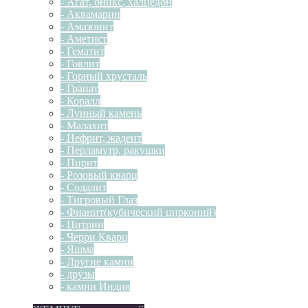
- Агат, оникс, халцедон
- Аквамарин
- Амазонит
- Аметист
- Гематит
- Говлит
- Горный хрусталь
- Гранат
- Коралл
- Лунный камень
- Малахит
- Нефрит, жадеит
- Перламутр, ракушки
- Пирит
- Розовый кварц
- Содалит
- Тигровый Глаз
- Фианит(кубический цирконий)
- Цитрин
- Черри Кварц
- Яшма
- Другие камни
- друзы
- камни Индия