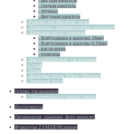
- жёсткая канитель
- гладкая канитель
- трунцал
- фигурная канитель
- Резинки для браслетов, леска
- Проволока с памятью(мемори проволока)
- Шёлковые кисти, помпоны
- 8см(толщина в шапочке 10мм)
- 8см(толщина в шапочке 6:10мм)
- кисти-веера
- помпоны
- Шнур нейлоновый для плетения
- Сутаж
- Перья
- Шелковые ленты Shibori (Шибори)
- Замшевый шнур
Основа для вышивки
- Ultrasuede(искусственная замша)
Инструменты
Организация, хранение, фото реквизит
Фурнитура ZAMAK(Испания)