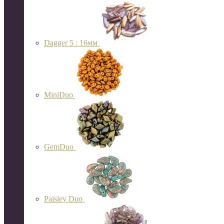
Dagger 5 : 16мм
MiniDuo
GemDuo
Paisley Duo