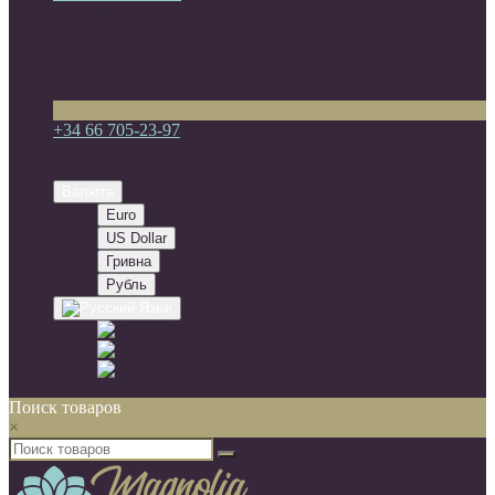
Мои закладки (0)
Список сравнения
Регистрация
Авторизация
+34 66 705-23-97
+34 66 705-23-97
Испания, 29002, г. Малага, c/Salitre 11, 1-4
Валюта
Euro
US Dollar
Гривна
Рубль
Язык
Русский
Español
English
Поиск товаров
×