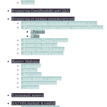
- Кольца
Фурнитура QuestBeads&Cast(США)
Фурнитура от разных производителей
- разное(основы для брошей, концевики и т.д.)
- Фурнитура под кристальные элементы(Израиль)
- Риволи
- 39ss
- фурнитура Elegant Elements
- фурнитура TierraCast
- фурнитура JBB(Израиль)
- B&B Benbassat(Израиль)
Жемчуг Майорка
- глянцевый
- матовый
- фактурный
- иные формы и размеры
- полупросверленный
- гранёный
Хлопковый жемчуг
НАТУРАЛЬНЫЕ КАМНИ