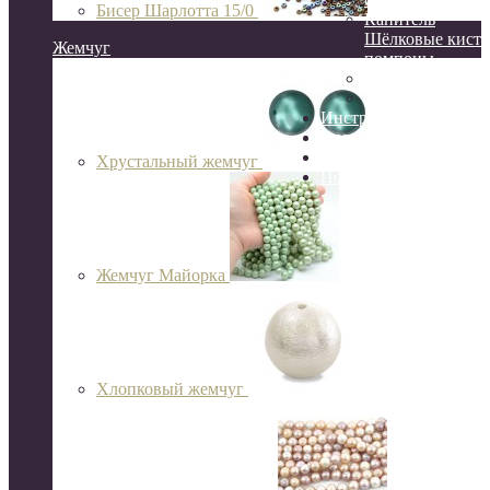
Бисер Шарлотта 15/0
Канитель
Шёлковые кисти
Жемчуг
помпоны
Сутаж
Перья
Инструменты
Организация и хране
Готовые украшения
Хрустальный жемчуг
Подарочный сертифик
Жемчуг Майорка
Хлопковый жемчуг