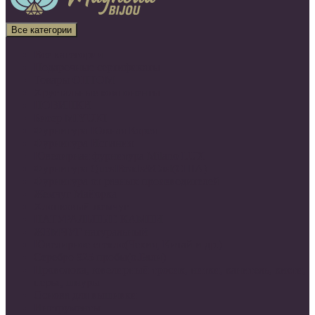
Все категории
Все категории
Подарочные сертификаты
Товары ОПТОМ
Хрустальные компоненты
НОВИНКИ
Бисер MIYUKI
Фурнитура Южная Корея
Фурнитура Испания
Ювелирная фурнитура Milano LUX
Фурнитура QuestBeads&Cast(США)
Фурнитура от разных производителей
Жемчуг Майорка
Хлопковый жемчуг
НАТУРАЛЬНЫЕ КАМНИ
ЖЕМЧУГ натуральный
Ювелирное стекло(Чехия, Китай и др.)
Серебро 925 пробы(о.Бали)
Проволока, ювелирный тросик, нитки, канитель, кисти,
перья, шнуры
Основа для вышивки
Инструменты