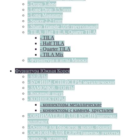
- Drops 3.4мм
- Long Drop 3:5.5mm
- Long Magatama
- Spacer 2.2:1mm
- Sharp Triangle 10/0 треугольный
- TILA, Half TILA, Quarter TILA
- TILA
- Half TILA
- Quarter TILA
- TILA Mix
- Фурнитура и иглы Миюки
Фурнитура Южная Корея
- БЕЙЛЫ
- БУСИНЫ, СПЕЙСЕРЫ металлические
- ЗАМОЧКИ, ТОГЛЫ
- Кожаный шнур
- КОННЕКТОРЫ
- коннекторы металлические
- коннекторы с камнем, хрусталем
- ОБНИМАТЕЛИ ДЛЯ БУСИН(шапочки,
колпачки)
- Основы для браслетов, колец, брошей
- ОСНОВЫ ДЛЯ СЕРЕГ(швензы, пуссеты,
клипсы, заглушки)