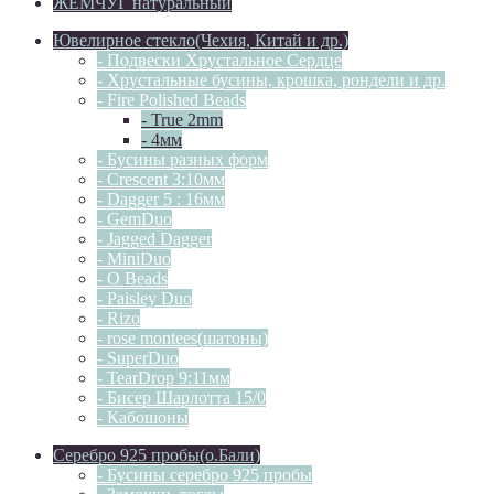
ЖЕМЧУГ натуральный
Ювелирное стекло(Чехия, Китай и др.)
- Подвески Хрустальное Сердце
- Хрустальные бусины, крошка, рондели и др.
- Fire Polished Beads
- True 2mm
- 4мм
- Бусины разных форм
- Crescent 3:10мм
- Dagger 5 : 16мм
- GemDuo
- Jagged Dagger
- MiniDuo
- O Beads
- Paisley Duo
- Rizo
- rose montees(шатоны)
- SuperDuo
- TearDrop 9:11мм
- Бисер Шарлотта 15/0
- Кабошоны
Серебро 925 пробы(о.Бали)
- Бусины серебро 925 пробы