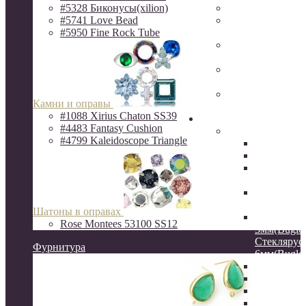
#5328 Биконусы(xilion)
Фурнитура Исп
#5741 Love Bead
Ювелирная фур
#5950 Fine Rock Tube
Milano LUX
Фурнитура
QuestBeads&Ca
Фурнитура от р
производителей
Фурнитура
Камни и оправы
ZAMAK(Испани
#1088 Xirius Chaton SS39
Бисер
#4483 Fantasy Cushion
Бисер MIYUKI
#4799 Kaleidoscope Triangle
Delica
Круглый
Hexagon 2C
шестигра
Витой сте
12мм
Шатоны в оправах
Стеклярус
Rose Montees 53100 SS12
3мм(Bugles
Стеклярус
Фурнитура
6мм(Bugles
Drops 3.4
Long Drop
Long Maga
Spacer 2.2