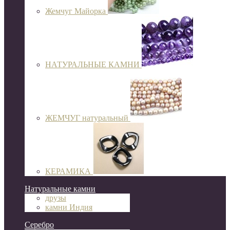
Жемчуг Майорка
НАТУРАЛЬНЫЕ КАМНИ
ЖЕМЧУГ натуральный
КЕРАМИКА
Натуральные камни
друзы
камни Индия
Серебро