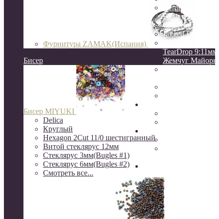
GemDuo
Paisley Duo
Crescent 3:10мм
Jagged Dagger
O Beads
Фурнитура ZAMAK(Испания)
TearDrop 9:11мм
Бисер
Жемчуг Майорк
НАТУРАЛЬНЫ
КАМНИ
ЖЕМЧУГ натур
КЕРАМИКА
Натуральные камни
Бисер MIYUKI
друзы
Delica
камни Индия
Круглый
Серебро
Hexagon 2Cut 11/0 шестигранный
Серебро Южная 
Витой стеклярус 12мм
Серебро 925
Стеклярус 3мм(Bugles #1)
пробы(о.Бали)
Стеклярус 6мм(Bugles #2)
Шёлковые кисти, нити
Смотреть все...
канитель, сутаж, перья
ювелирный трос
Rite, Beadalon
K.O.
S-Lon, NYMO(ни
бисера)