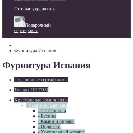
Готовые украшения
Подарочный
сертификат
Фурнитура Испания
Фурнитура Испания
Подарочные сертификаты
Товары ОПТОМ
Хрустальные компоненты
- Swarovski Elements
- 1122 Риволи
- Бусины
- Камни и оправы
- Подвески
- Хрустальный жемчуг