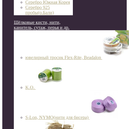
Серебро Южная Корея
Серебро 925
пробы(о.Бали)
Шёлковые кисти, нити,
канитель, сутаж, перья и др.
ювелирный тросик Flex-Rite, Beadalon
K.O.
S-Lon, NYMO(нити для бисера)