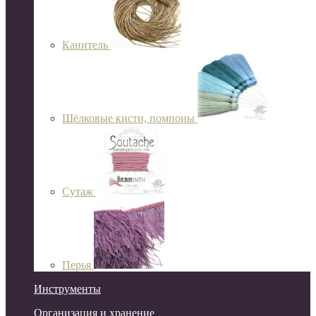
Канитель
Шёлковые кисти, помпоны
Сутаж
Перья
Инструменты
Организация и хранение